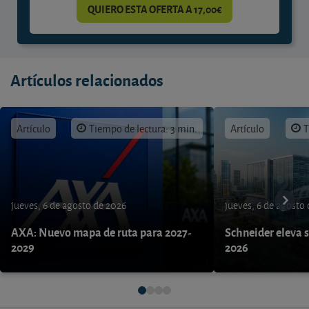
QUIERO ESTA OFERTA A 17,00€
Artículos relacionados
Artículo
Tiempo de lectura: 3 min.
Artículo
T
jueves, 6 de agosto de 2026
jueves, 6 de agosto
AXA: Nuevo mapa de ruta para 2027-
Schneider eleva s
2029
2026