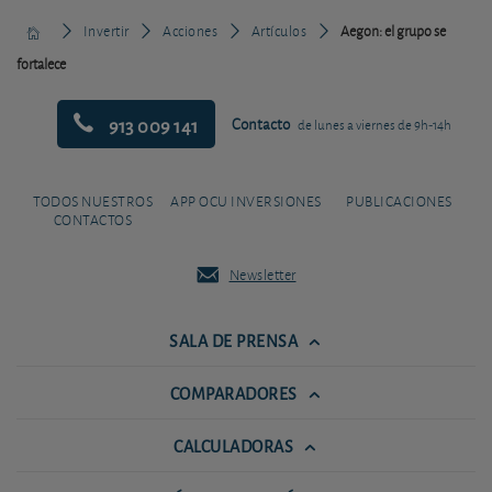
Invertir
Acciones
Artículos
Aegon: el grupo se
fortalece
913 009 141
Contacto
de lunes a viernes de 9h-14h
TODOS NUESTROS
APP OCU INVERSIONES
PUBLICACIONES
CONTACTOS
Newsletter
SALA DE PRENSA
COMPARADORES
CALCULADORAS