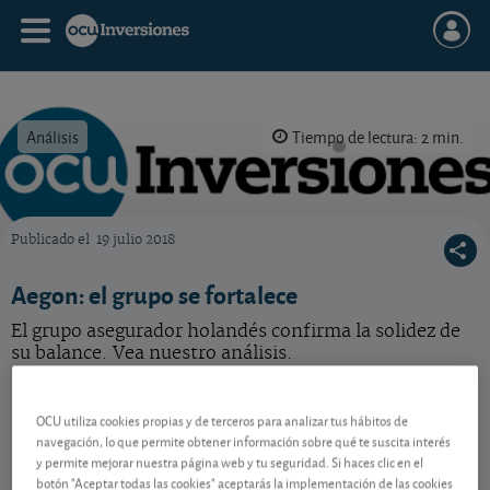
Análisis
Tiempo de lectura: 2 min.
Publicado el
19 julio 2018
OCU Inversiones
Aegon: el grupo se fortalece
El grupo asegurador holandés confirma la solidez de
su balance. Vea nuestro análisis.
Aegon
8,264 EUR
OCU utiliza cookies propias y de terceros para analizar tus hábitos de
BMG0112X1056
navegación, lo que permite obtener información sobre qué te suscita interés
0,032 EUR (0,39 %)
06/08/2026 Ámsterdam
y permite mejorar nuestra página web y tu seguridad. Si haces clic en el
botón "Aceptar todas las cookies" aceptarás la implementación de las cookies