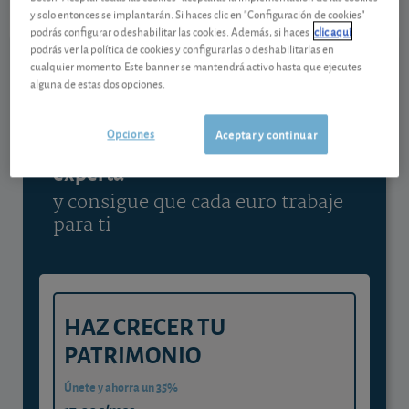
y solo entonces se implantarán. Si haces clic en "Configuración de cookies"
Ver detalladamente
podrás configurar o deshabilitar las cookies. Además, si haces
clic aquí
podrás ver la política de cookies y configurarlas o deshabilitarlas en
cualquier momento. Este banner se mantendrá activo hasta que ejecutes
alguna de estas dos opciones.
Contenido reservado a SOCIOS
Opciones
Aceptar y continuar
Gestiona tu dinero con visión
experta
y consigue que cada euro trabaje
para ti
HAZ CRECER TU
PATRIMONIO
Únete y ahorra un 35%