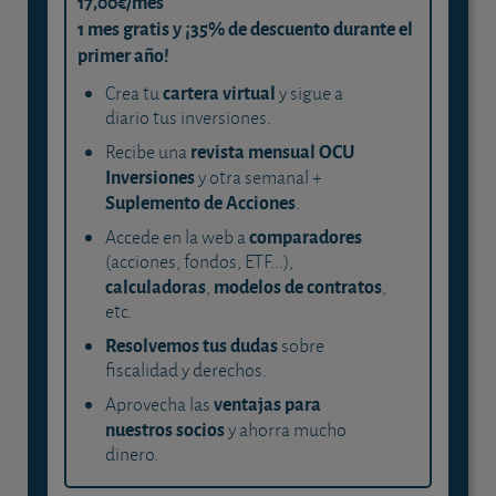
17,00€/mes
1 mes gratis y ¡35% de descuento durante el
primer año!
cartera virtual
Crea tu
y sigue a
diario tus inversiones.
revista mensual OCU
Recibe una
Inversiones
y otra semanal +
Suplemento de Acciones
.
comparadores
Accede en la web a
(acciones, fondos, ETF...),
calculadoras
modelos de contratos
,
,
etc.
Resolvemos tus dudas
sobre
fiscalidad y derechos.
ventajas para
Aprovecha las
nuestros socios
y ahorra mucho
dinero.