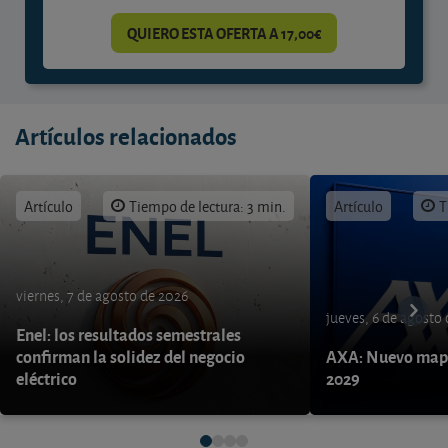
QUIERO ESTA OFERTA A 17,00€
Artículos relacionados
Artículo
Tiempo de lectura: 3 min.
Artículo
T
viernes, 7 de agosto de 2026
jueves, 6 de agosto
Enel: los resultados semestrales
confirman la solidez del negocio
AXA: Nuevo mapa
eléctrico
2029