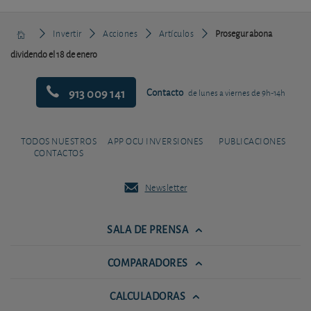
Invertir
Acciones
Artículos
Prosegur abona
dividendo el 18 de enero
913 009 141
Contacto
de lunes a viernes de 9h-14h
TODOS NUESTROS
APP OCU INVERSIONES
PUBLICACIONES
CONTACTOS
Newsletter
SALA DE PRENSA
COMPARADORES
CALCULADORAS