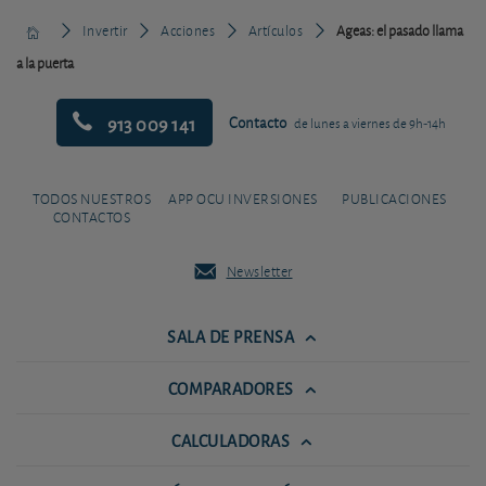
Invertir
Acciones
Artículos
Ageas: el pasado llama
a la puerta
913 009 141
Contacto
de lunes a viernes de 9h-14h
TODOS NUESTROS
APP OCU INVERSIONES
PUBLICACIONES
CONTACTOS
Newsletter
SALA DE PRENSA
COMPARADORES
CALCULADORAS