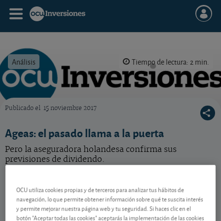
Análisis
Tiempo de lectura: 2 min.
Publicado el
15 noviembre 2017
OCU Inversiones
Ageas: el pasado llama a la puerta
Pero la aseguradora holandesa confirma sus
previsiones de dividendo.
Ageas
74,45 EUR
OCU utiliza cookies propias y de terceros para analizar tus hábitos de
BE0974264930
navegación, lo que permite obtener información sobre qué te suscita interés
0,25 EUR (0,34 %)
07/08/2026 Bruselas
y permite mejorar nuestra página web y tu seguridad. Si haces clic en el
botón "Aceptar todas las cookies" aceptarás la implementación de las cookies