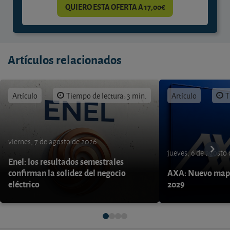
QUIERO ESTA OFERTA A 17,00€
Artículos relacionados
Artículo
Tiempo de lectura: 3 min.
Artículo
T
viernes, 7 de agosto de 2026
jueves, 6 de agosto
Enel: los resultados semestrales
confirman la solidez del negocio
AXA: Nuevo mapa
eléctrico
2029