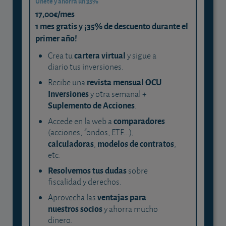
Únete y ahorra un 35%
17,00€/mes
1 mes gratis y ¡35% de descuento durante el
primer año!
cartera virtual
Crea tu
y sigue a
diario tus inversiones.
revista mensual OCU
Recibe una
Inversiones
y otra semanal +
Suplemento de Acciones
.
comparadores
Accede en la web a
(acciones, fondos, ETF...),
calculadoras
modelos de contratos
,
,
etc.
Resolvemos tus dudas
sobre
fiscalidad y derechos.
ventajas para
Aprovecha las
nuestros socios
y ahorra mucho
dinero.