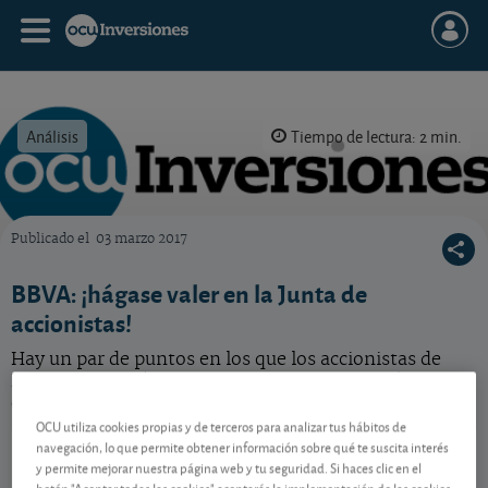
Análisis
Tiempo de lectura: 2 min.
Publicado el
03 marzo 2017
OCU Inversiones
BBVA: ¡hágase valer en la Junta de
accionistas!
Hay un par de puntos en los que los accionistas de
BBVA no deberían ceder en la Junta. Sepa cuáles y por
qué.
OCU utiliza cookies propias y de terceros para analizar tus hábitos de
BBVA
24,59 EUR
navegación, lo que permite obtener información sobre qué te suscita interés
y permite mejorar nuestra página web y tu seguridad. Si haces clic en el
-
ES0113211835
botón "Aceptar todas las cookies" aceptarás la implementación de las cookies