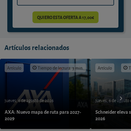
QUIERO ESTA OFERTA A 17,00€
Artículos relacionados
Artículo
Tiempo de lectura: 3 min.
Artículo
T
jueves, 6 de agosto de 2026
jueves, 6 de agosto
AXA: Nuevo mapa de ruta para 2027-
Schneider eleva s
2029
2026