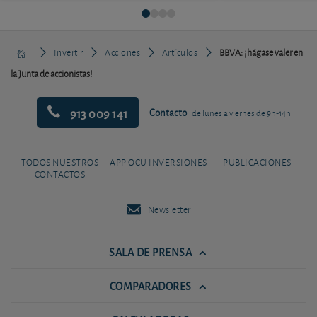
Invertir
Acciones
Artículos
BBVA: ¡hágase valer en
la Junta de accionistas!
913 009 141
Contacto
de lunes a viernes de 9h-14h
TODOS NUESTROS
APP OCU INVERSIONES
PUBLICACIONES
CONTACTOS
Newsletter
SALA DE PRENSA
COMPARADORES