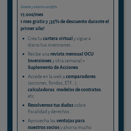
Únete y ahorra un 35%
17,00€/mes
1 mes gratis y ¡35% de descuento durante el
primer año!
cartera virtual
Crea tu
y sigue a
diario tus inversiones.
revista mensual OCU
Recibe una
Inversiones
y otra semanal +
Suplemento de Acciones
.
comparadores
Accede en la web a
(acciones, fondos, ETF...),
calculadoras
modelos de contratos
,
,
etc.
Resolvemos tus dudas
sobre
fiscalidad y derechos.
ventajas para
Aprovecha las
nuestros socios
y ahorra mucho