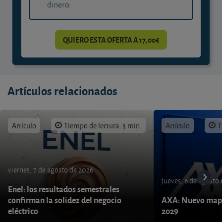
dinero.
QUIERO ESTA OFERTA A 17,00€
Artículos relacionados
Artículo
Tiempo de lectura: 3 min.
Artículo
T
viernes, 7 de agosto de 2026
jueves, 6 de agosto
Enel: los resultados semestrales
confirman la solidez del negocio
AXA: Nuevo mapa
eléctrico
2029