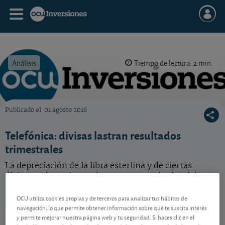
Análisis
Tiempo de lectura: 2 min.
Publicado el
01 agosto 2016
OCU Inversiones
Telefónica: divisas lastran resultados
trimestrales
La depreciación de la libra esterlina y de ciertas
divisas sudamericanas lastran sus resultados del
segundo trimestre. ¿Qué podemos esperar de esta
acción?
OCU utiliza cookies propias y de terceros para analizar tus hábitos de
navegación, lo que permite obtener información sobre qué te suscita interés
Telefónica
3,671 EUR
y permite mejorar nuestra página web y tu seguridad. Si haces clic en el