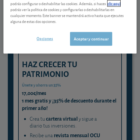
Gestiona tu dinero con visión
podrás configurar o deshabilitar las cookies. Además, si haces
clic aquí
experta
podrás ver la política de cookies y configurarlas o deshabilitarlas en
cualquier momento. Este banner se mantendrá activo hasta que ejecutes
y consigue que cada euro trabaje
alguna de estas dos opciones.
para ti
Opciones
Aceptar y continuar
HAZ CRECER TU
PATRIMONIO
Únete y ahorra un 35%
17,00€/mes
1 mes gratis y ¡35% de descuento durante el
primer año!
cartera virtual
Crea tu
y sigue a
diario tus inversiones.
revista mensual OCU
Recibe una