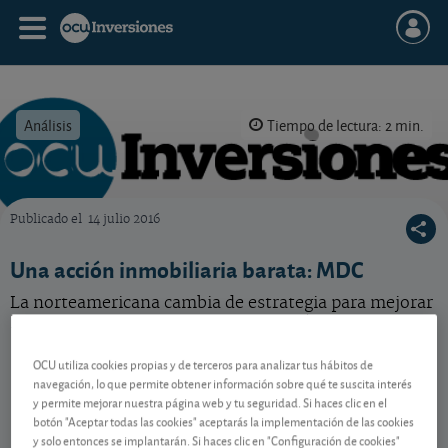
Análisis
Tiempo de lectura: 2 min.
Publicado el
14 julio 2016
OCU Inversiones
Una acción inmobiliaria barata: MDC
La norteamericana cambia de estrategia para mejorar
la rentabilidad y dar aire a su cotización.
OCU utiliza cookies propias y de terceros para analizar tus hábitos de
navegación, lo que permite obtener información sobre qué te suscita interés
Contenido reservado a SOCIOS
y permite mejorar nuestra página web y tu seguridad. Si haces clic en el
botón "Aceptar todas las cookies" aceptarás la implementación de las cookies
y solo entonces se implantarán. Si haces clic en "Configuración de cookies"