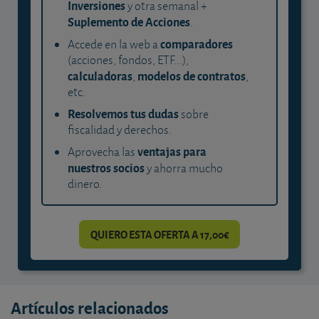
Inversiones
y otra semanal +
Suplemento de Acciones
.
comparadores
Accede en la web a
(acciones, fondos, ETF...),
calculadoras
modelos de contratos
,
,
etc.
Resolvemos tus dudas
sobre
fiscalidad y derechos.
ventajas para
Aprovecha las
nuestros socios
y ahorra mucho
dinero.
QUIERO ESTA OFERTA A 17,00€
Artículos relacionados