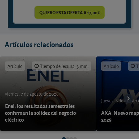
QUIERO ESTA OFERTA A 17,00€
Artículos relacionados
Artículo
Tiempo de lectura: 3 min.
Artículo
T
viernes, 7 de agosto de 2026
jueves, 6 de agosto
Enel: los resultados semestrales
confirman la solidez del negocio
AXA: Nuevo mapa
eléctrico
2029