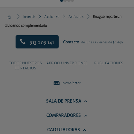
Invertir
Acciones
Artículos
Enagas: reparte un
dividendo complementario
913 009 141
Contacto
de lunes a viernes de 9h-14h
TODOS NUESTROS
APP OCU INVERSIONES
PUBLICACIONES
CONTACTOS
Newsletter
SALA DE PRENSA
COMPARADORES
CALCULADORAS