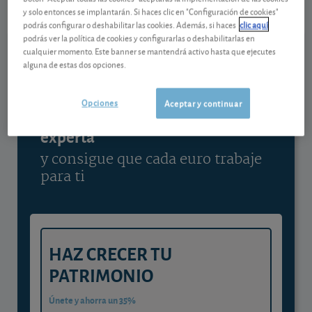
y solo entonces se implantarán. Si haces clic en "Configuración de cookies"
Ver detalladamente
podrás configurar o deshabilitar las cookies. Además, si haces
clic aquí
podrás ver la política de cookies y configurarlas o deshabilitarlas en
cualquier momento. Este banner se mantendrá activo hasta que ejecutes
alguna de estas dos opciones.
Contenido reservado a SOCIOS
Opciones
Aceptar y continuar
Gestiona tu dinero con visión
experta
y consigue que cada euro trabaje
para ti
HAZ CRECER TU
PATRIMONIO
Únete y ahorra un 35%