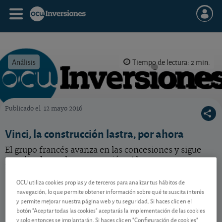
Análisis
Tiempo de lectura: 2 min.
Publicado el
12 mayo 2016
OCU Inversiones
Vinci, la construcción lastra, por ahora
El grupo francés avanza en las concesiones y sigue
penalizado por la construcción. Ahora se centra en
mejorar los márgenes.
OCU utiliza cookies propias y de terceros para analizar tus hábitos de
navegación, lo que permite obtener información sobre qué te suscita interés
y permite mejorar nuestra página web y tu seguridad. Si haces clic en el
Contenido reservado a SOCIOS
botón "Aceptar todas las cookies" aceptarás la implementación de las cookies
y solo entonces se implantarán. Si haces clic en "Configuración de cookies"