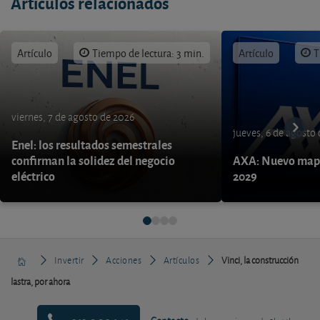
Artículos relacionados
Artículo
Tiempo de lectura: 3 min.
Artículo
T
viernes, 7 de agosto de 2026
jueves, 6 de agosto
Enel: los resultados semestrales
confirman la solidez del negocio
AXA: Nuevo mapa
eléctrico
2029
Invertir
Acciones
Artículos
Vinci, la construcción
lastra, por ahora