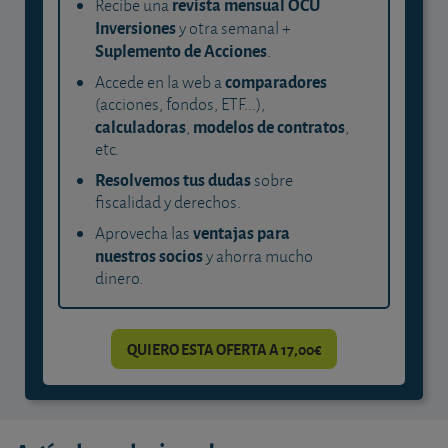
revista mensual OCU
Recibe una
Inversiones
y otra semanal +
Suplemento de Acciones
.
comparadores
Accede en la web a
(acciones, fondos, ETF...),
calculadoras
modelos de contratos
,
,
etc.
Resolvemos tus dudas
sobre
fiscalidad y derechos.
ventajas para
Aprovecha las
nuestros socios
y ahorra mucho
dinero.
QUIERO ESTA OFERTA A 17,00€