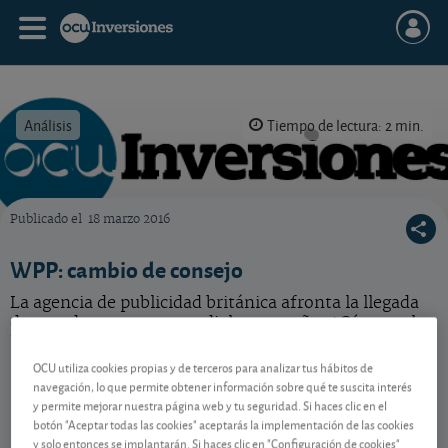
Análisis
Tiempo de lectura: 2 min.
Publicado el
18 marzo 2016
OCU Inversiones
WPP: cambio de consejo
La agencia de publicidad británica afronta la llegada
de grandes eventos mundiales este año. ¿Cómo se lo
ha tomado la cotización?
OCU utiliza cookies propias y de terceros para analizar tus hábitos de
navegación, lo que permite obtener información sobre qué te suscita interés
y permite mejorar nuestra página web y tu seguridad. Si haces clic en el
Contenido reservado a SOCIOS
botón "Aceptar todas las cookies" aceptarás la implementación de las cookies
y solo entonces se implantarán. Si haces clic en "Configuración de cookies"