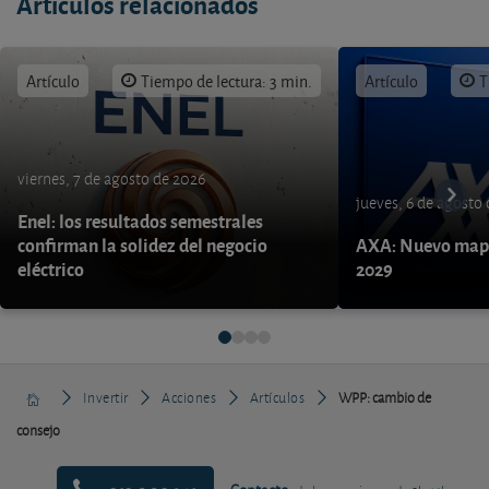
Artículos relacionados
Artículo
Tiempo de lectura: 3 min.
Artículo
T
viernes, 7 de agosto de 2026
jueves, 6 de agosto
Enel: los resultados semestrales
confirman la solidez del negocio
AXA: Nuevo mapa
eléctrico
2029
Invertir
Acciones
Artículos
WPP: cambio de
consejo