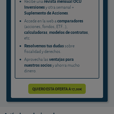
revista mensual OCU
Recibe una
Inversiones
y otra semanal +
Suplemento de Acciones
.
comparadores
Accede en la web a
(acciones, fondos, ETF...),
calculadoras
modelos de contratos
,
,
etc.
Resolvemos tus dudas
sobre
fiscalidad y derechos.
ventajas para
Aprovecha las
nuestros socios
y ahorra mucho
dinero.
QUIERO ESTA OFERTA A 17,00€