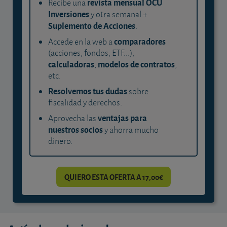
revista mensual OCU
Recibe una
Inversiones
y otra semanal +
Suplemento de Acciones
.
comparadores
Accede en la web a
(acciones, fondos, ETF...),
calculadoras
modelos de contratos
,
,
etc.
Resolvemos tus dudas
sobre
fiscalidad y derechos.
ventajas para
Aprovecha las
nuestros socios
y ahorra mucho
dinero.
QUIERO ESTA OFERTA A 17,00€