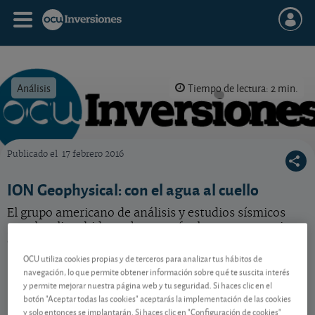
Análisis
Tiempo de lectura: 2 min.
Publicado el
17 febrero 2016
OCU Inversiones
ION Geophysical: con el agua al cuello
El grupo americano de análisis y estudios sísmicos
para localizar hidrocarburos sufre las consecuencias
de la crisis del petróleo.
OCU utiliza cookies propias y de terceros para analizar tus hábitos de
navegación, lo que permite obtener información sobre qué te suscita interés
y permite mejorar nuestra página web y tu seguridad. Si haces clic en el
Contenido reservado a SOCIOS
botón "Aceptar todas las cookies" aceptarás la implementación de las cookies
y solo entonces se implantarán. Si haces clic en "Configuración de cookies"