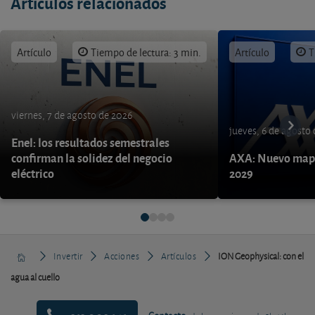
Artículos relacionados
Artículo
Tiempo de lectura: 3 min.
Artículo
T
viernes, 7 de agosto de 2026
jueves, 6 de agosto
Enel: los resultados semestrales
confirman la solidez del negocio
AXA: Nuevo mapa
eléctrico
2029
Invertir
Acciones
Artículos
ION Geophysical: con el
agua al cuello