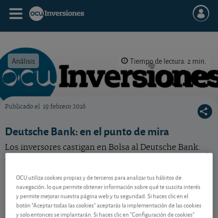
Análisis
Tiempo de lectura: 2 min.
Publicado el
19 febrero 2016
OCU Inversiones
Deutsche Bank: en el punto de mira
Los inversores castigan en Bolsa al Deutsche Bank.
¿Estamos ante un caso como el de Lehman Brothers?
OCU utiliza cookies propias y de terceros para analizar tus hábitos de
navegación, lo que permite obtener información sobre qué te suscita interés
Contenido reservado a SOCIOS
y permite mejorar nuestra página web y tu seguridad. Si haces clic en el
botón "Aceptar todas las cookies" aceptarás la implementación de las cookies
y solo entonces se implantarán. Si haces clic en "Configuración de cookies"