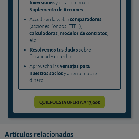
Inversiones
y otra semanal +
Suplemento de Acciones
.
comparadores
Accede en la web a
(acciones, fondos, ETF...),
calculadoras
modelos de contratos
,
,
etc.
Resolvemos tus dudas
sobre
fiscalidad y derechos.
ventajas para
Aprovecha las
nuestros socios
y ahorra mucho
dinero.
QUIERO ESTA OFERTA A 17,00€
Artículos relacionados