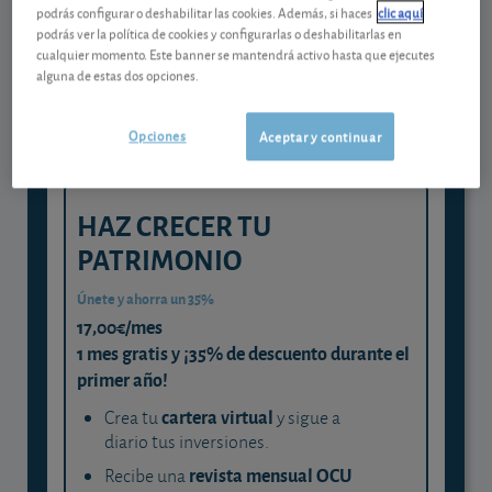
Gestiona tu dinero con visión
podrás configurar o deshabilitar las cookies. Además, si haces
clic aquí
experta
podrás ver la política de cookies y configurarlas o deshabilitarlas en
cualquier momento. Este banner se mantendrá activo hasta que ejecutes
y consigue que cada euro trabaje
alguna de estas dos opciones.
para ti
Opciones
Aceptar y continuar
HAZ CRECER TU
PATRIMONIO
Únete y ahorra un 35%
17,00€/mes
1 mes gratis y ¡35% de descuento durante el
primer año!
cartera virtual
Crea tu
y sigue a
diario tus inversiones.
revista mensual OCU
Recibe una