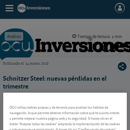
Análisis
Tiempo de lectura: 2 min.
Publicado el
14 enero 2016
OCU Inversiones
Schnitzer Steel: nuevas pérdidas en el
trimestre
El fabricante norteamericano de acero reciclado
padece las consecuencias de la crisis del sector.
OCU utiliza cookies propias y de terceros para analizar tus hábitos de
navegación, lo que permite obtener información sobre qué te suscita interés
y permite mejorar nuestra página web y tu seguridad. Si haces clic en el
Contenido reservado a SOCIOS
botón "Aceptar todas las cookies" aceptarás la implementación de las cookies
y solo entonces se implantarán. Si haces clic en "Configuración de cookies"