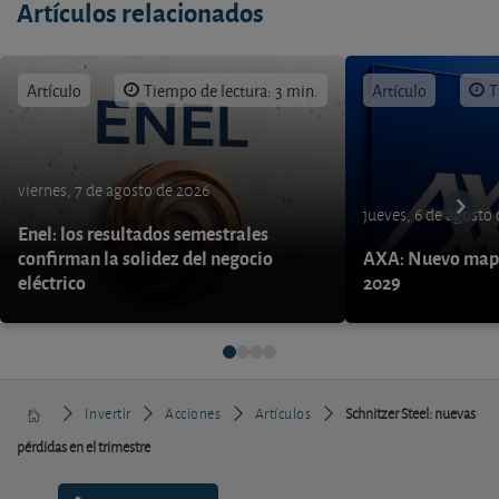
Artículos relacionados
Artículo
Tiempo de lectura: 3 min.
Artículo
T
viernes, 7 de agosto de 2026
jueves, 6 de agosto
Enel: los resultados semestrales
confirman la solidez del negocio
AXA: Nuevo mapa
eléctrico
2029
Invertir
Acciones
Artículos
Schnitzer Steel: nuevas
pérdidas en el trimestre