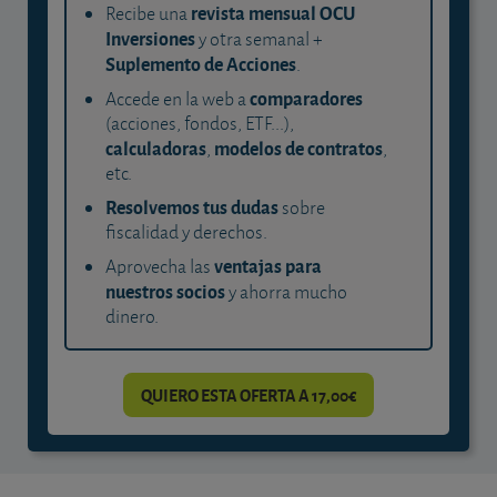
revista mensual OCU
Recibe una
Inversiones
y otra semanal +
Suplemento de Acciones
.
comparadores
Accede en la web a
(acciones, fondos, ETF...),
calculadoras
modelos de contratos
,
,
etc.
Resolvemos tus dudas
sobre
fiscalidad y derechos.
ventajas para
Aprovecha las
nuestros socios
y ahorra mucho
dinero.
QUIERO ESTA OFERTA A 17,00€