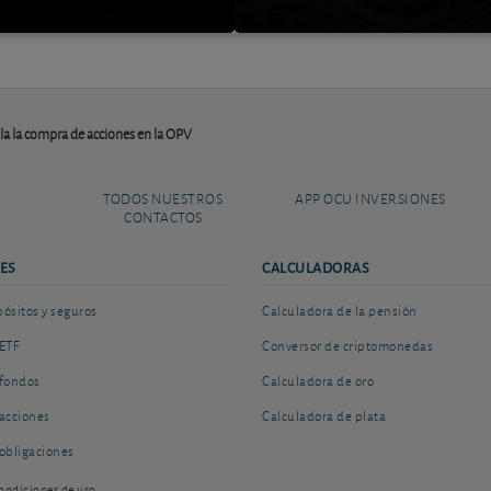
la la compra de acciones en la OPV
TODOS NUESTROS
APP OCU INVERSIONES
CONTACTOS
ES
CALCULADORAS
sitos y seguros
Calculadora de la pensión
ETF
Conversor de criptomonedas
fondos
Calculadora de oro
acciones
Calculadora de plata
obligaciones
ondiciones de uso