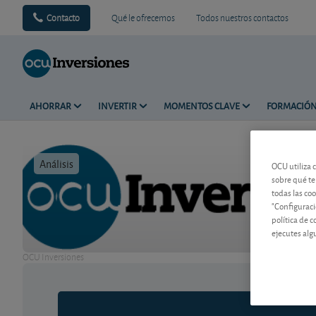
Contacto
Qué le ofrecemos
Todos nuestros contactos
AHORRAR
INVERTIR
MOMENTOS CLAVE
FORMACIÓ
Análisis
Tiempo de 
OCU utiliza 
sobre qué te
todas las co
"Configuraci
política de 
ejecutes alg
OCU Inversiones