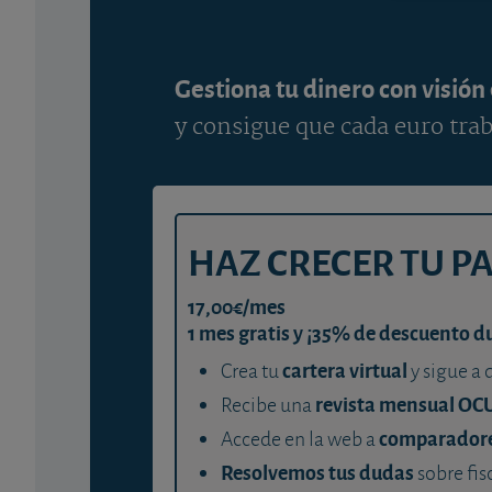
Gestiona tu dinero con visión
y consigue que cada euro trab
HAZ CRECER TU P
17,00€/mes
1 mes gratis y ¡35% de descuento d
cartera virtual
Crea tu
y sigue a 
revista mensual OC
Recibe una
comparador
Accede en la web a
Resolvemos tus dudas
sobre fis