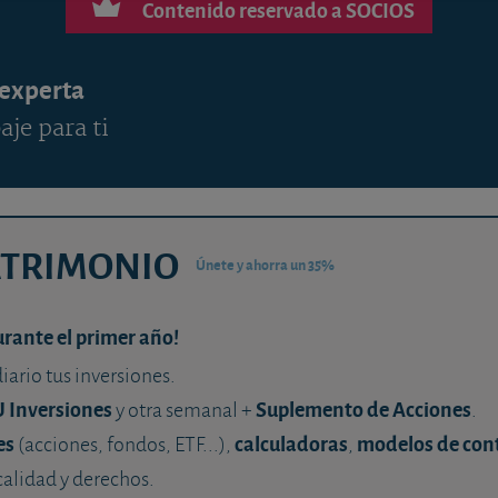
Contenido reservado a SOCIOS
 experta
aje para ti
ATRIMONIO
Únete y ahorra un 35%
urante el primer año!
diario tus inversiones.
U Inversiones
Suplemento de Acciones
y otra semanal +
.
es
calculadoras
modelos de con
(acciones, fondos, ETF...),
,
calidad y derechos.