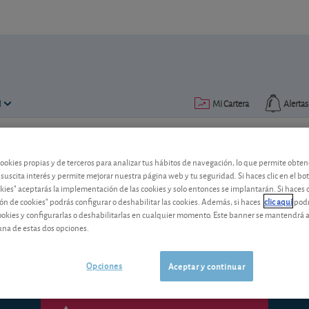
N
Mi Cartera
Alertas
Publicado el
27 enero 2016
lectura: 2 min.
cookies propias y de terceros para analizar tus hábitos de navegación, lo que permite obte
 suscita interés y permite mejorar nuestra página web y tu seguridad. Si haces clic en el bo
Bankia: el Supremo anula la
okies" aceptarás la implementación de las cookies y solo entonces se implantarán. Si haces c
ón de cookies" podrás configurar o deshabilitar las cookies. Además, si haces
clic aquí
podr
El Tribunal Supremo anula la compra de 
cookies y configurarlas o deshabilitarlas en cualquier momento. Este banner se mantendrá 
de Venta.
una de estas dos opciones.
Opciones
Aceptar y continuar