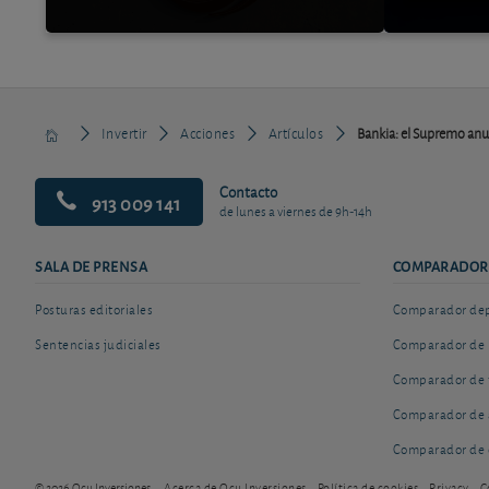
Invertir
Acciones
Artículos
Bankia: el Supremo anu
Contacto
913 009 141
de lunes a viernes de 9h-14h
SALA DE PRENSA
COMPARADOR
Posturas editoriales
Comparador depó
Sentencias judiciales
Comparador de 
Comparador de 
Comparador de 
Comparador de 
© 2026 Ocu Inversiones
Acerca de Ocu Inversiones
Política de cookies
Privacy
C