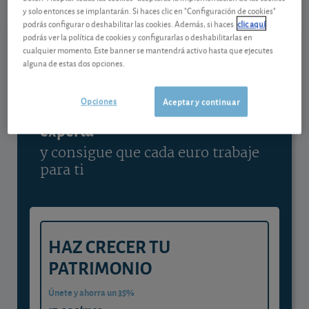
y solo entonces se implantarán. Si haces clic en "Configuración de cookies"
Ver detalladamente
podrás configurar o deshabilitar las cookies. Además, si haces
clic aquí
podrás ver la política de cookies y configurarlas o deshabilitarlas en
cualquier momento. Este banner se mantendrá activo hasta que ejecutes
alguna de estas dos opciones.
Contenido reservado a SOCIOS
Opciones
Aceptar y continuar
Gestiona tu dinero con visión
experta
y consigue que cada euro trabaje
para ti
HAZ CRECER TU
PATRIMONIO
Únete y ahorra un 35%