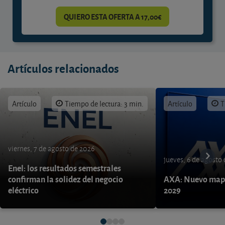
QUIERO ESTA OFERTA A 17,00€
Artículos relacionados
Artículo
Tiempo de lectura: 3 min.
Artículo
T
viernes, 7 de agosto de 2026
jueves, 6 de agosto
Enel: los resultados semestrales
confirman la solidez del negocio
AXA: Nuevo mapa
eléctrico
2029