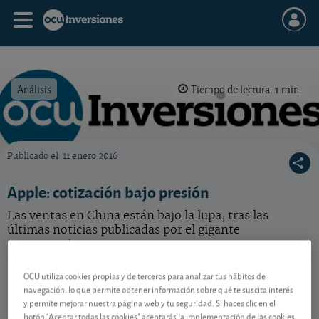
Análisis
Tiempo de lectura: 1 min.
Publicado el
11 enero 2016
OCU Inversiones
Apple: cotización bajo presión
Las ventas en China están bajo la lupa, tras las
últimas noticias publicadas por el gigante
norteamericano.
Apple
313,33 USD
OCU utiliza cookies propias y de terceros para analizar tus hábitos de
navegación, lo que permite obtener información sobre qué te suscita interés
US0378331005
y permite mejorar nuestra página web y tu seguridad. Si haces clic en el
0,92 USD (0,29 %)
07/08/2026 Nasdaq
botón "Aceptar todas las cookies" aceptarás la implementación de las cookies