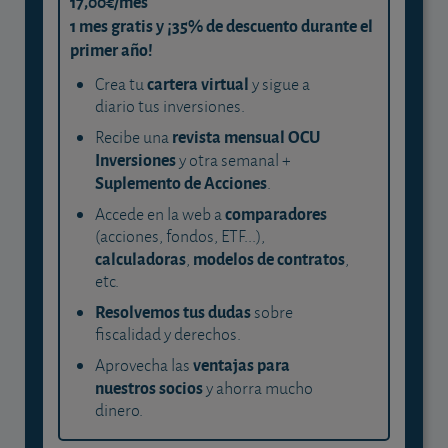
17,00€/mes
1 mes gratis y ¡35% de descuento durante el
primer año!
cartera virtual
Crea tu
y sigue a
diario tus inversiones.
revista mensual OCU
Recibe una
Inversiones
y otra semanal +
Suplemento de Acciones
.
comparadores
Accede en la web a
(acciones, fondos, ETF...),
calculadoras
modelos de contratos
,
,
etc.
Resolvemos tus dudas
sobre
fiscalidad y derechos.
ventajas para
Aprovecha las
nuestros socios
y ahorra mucho
dinero.