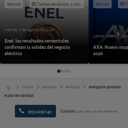
Artículo
Tiempo de lectura: 3 min.
Artículo
T
viernes, 7 de agosto de 2026
jueves, 6 de agosto
Enel: los resultados semestrales
confirman la solidez del negocio
AXA: Nuevo mapa
eléctrico
2029
Invertir
Acciones
Artículos
Abengoa B: aprobado
el plan de viabilidad
913 009 141
Contacto
de lunes a viernes de 9h-14h