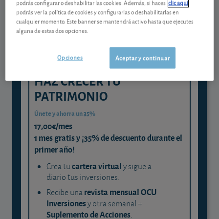
podrás configurar o deshabilitar las cookies. Además, si haces
clic aquí
podrás ver la política de cookies y configurarlas o deshabilitarlas en
y consigue que cada euro trabaje
cualquier momento. Este banner se mantendrá activo hasta que ejecutes
para ti
alguna de estas dos opciones.
Opciones
Aceptar y continuar
HAZ CRECER TU
PATRIMONIO
Únete y ahorra un 35%
17,00€/mes
1 mes gratis y ¡35% de descuento durante el
primer año!
cartera virtual
Crea tu
y sigue a
diario tus inversiones.
revista mensual OCU
Recibe una
Inversiones
y otra semanal +
Suplemento de Acciones
.