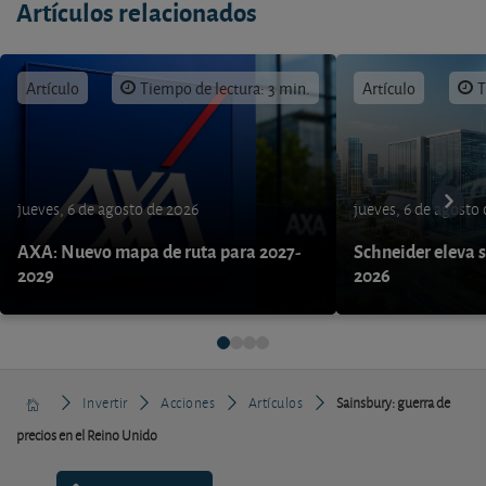
Artículos relacionados
Artículo
Tiempo de lectura: 3 min.
Artículo
T
jueves, 6 de agosto de 2026
jueves, 6 de agosto
AXA: Nuevo mapa de ruta para 2027-
Schneider eleva s
2029
2026
Invertir
Acciones
Artículos
Sainsbury: guerra de
precios en el Reino Unido