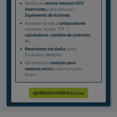
revista mensual OCU
Recibe una
Inversiones
y otra semanal +
Suplemento de Acciones
.
comparadores
Accede en la web a
(acciones, fondos, ETF...),
calculadoras
modelos de contratos
,
,
etc.
Resolvemos tus dudas
sobre
fiscalidad y derechos.
ventajas para
Aprovecha las
nuestros socios
y ahorra mucho
dinero.
QUIERO ESTA OFERTA A 17,00€