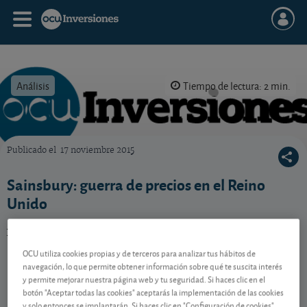
Análisis
Tiempo de lectura: 2 min.
Publicado el
17 noviembre 2015
OCU Inversiones
Sainsbury: guerra de precios en el Reino
Unido
Analizamos este grupo británico de la distribución.
Vea nuestro consejo.
OCU utiliza cookies propias y de terceros para analizar tus hábitos de
navegación, lo que permite obtener información sobre qué te suscita interés
y permite mejorar nuestra página web y tu seguridad. Si haces clic en el
Contenido reservado a SOCIOS
botón "Aceptar todas las cookies" aceptarás la implementación de las cookies
y solo entonces se implantarán. Si haces clic en "Configuración de cookies"