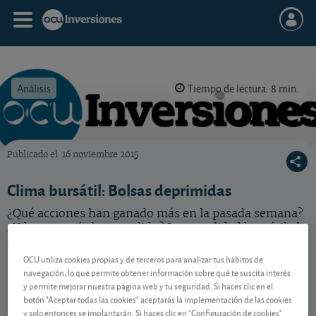
Análisis
Tiempo de lectura: 8 min.
Publicado el
16 noviembre 2015
OCU Inversiones
Clima bursátil: Bolsas deprimidas
¿Qué acciones han ganado más en la pasada semana?
¿Y las que más han perdido? La actualidad bursátil al
detalle.
OCU utiliza cookies propias y de terceros para analizar tus hábitos de
navegación, lo que permite obtener información sobre qué te suscita interés
y permite mejorar nuestra página web y tu seguridad. Si haces clic en el
Contenido reservado a SOCIOS
botón "Aceptar todas las cookies" aceptarás la implementación de las cookies
y solo entonces se implantarán. Si haces clic en "Configuración de cookies"