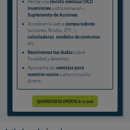
revista mensual OCU
Recibe una
Inversiones
y otra semanal +
Suplemento de Acciones
.
comparadores
Accede en la web a
(acciones, fondos, ETF...),
calculadoras
modelos de contratos
,
,
etc.
Resolvemos tus dudas
sobre
fiscalidad y derechos.
ventajas para
Aprovecha las
nuestros socios
y ahorra mucho
dinero.
QUIERO ESTA OFERTA A 17,00€