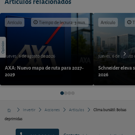
Artículos relacionados
Artículo
Tiempo de lectura: 3 min.
Artículo
T
jueves, 6 de agosto de 2026
jueves, 6 de agosto
AXA: Nuevo mapa de ruta para 2027-
Schneider eleva s
2029
2026
Invertir
Acciones
Artículos
Clima bursátil: Bolsas
deprimidas