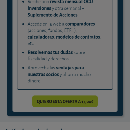
revista mensual OCU
Recibe una
Inversiones
y otra semanal +
Suplemento de Acciones
.
comparadores
Accede en la web a
(acciones, fondos, ETF...),
calculadoras
modelos de contratos
,
,
etc.
Resolvemos tus dudas
sobre
fiscalidad y derechos.
ventajas para
Aprovecha las
nuestros socios
y ahorra mucho
dinero.
QUIERO ESTA OFERTA A 17,00€