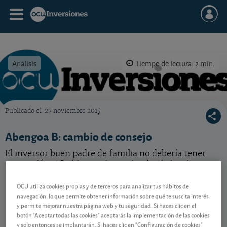
Análisis
Tiempo de lectura: 2 min.
Publicado el
27 noviembre 2015
OCU Inversiones
Abengoa B: cambio de consejo
El inversor buen padre de familia no debería tener
esta acción. ¿Qué hacer si asumiendo el alto riesgo
usted aún las tiene en su poder?
OCU utiliza cookies propias y de terceros para analizar tus hábitos de
navegación, lo que permite obtener información sobre qué te suscita interés
y permite mejorar nuestra página web y tu seguridad. Si haces clic en el
Contenido reservado a SOCIOS
botón "Aceptar todas las cookies" aceptarás la implementación de las cookies
y solo entonces se implantarán. Si haces clic en "Configuración de cookies"