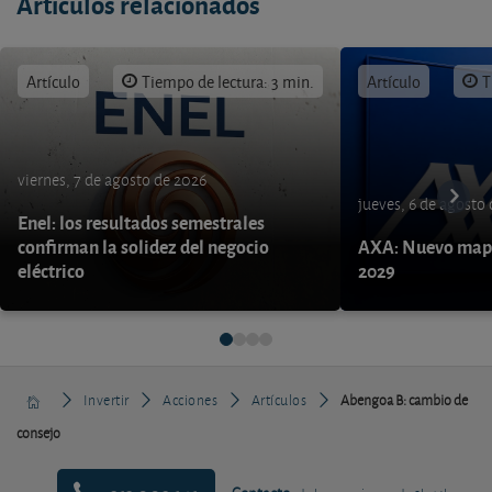
Artículos relacionados
Artículo
Tiempo de lectura: 3 min.
Artículo
T
viernes, 7 de agosto de 2026
jueves, 6 de agosto
Enel: los resultados semestrales
confirman la solidez del negocio
AXA: Nuevo mapa
eléctrico
2029
Invertir
Acciones
Artículos
Abengoa B: cambio de
consejo