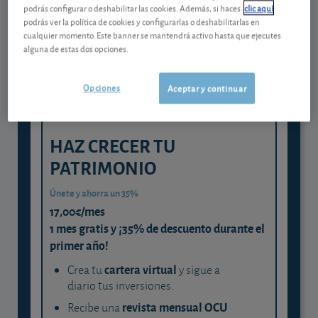
Gestiona tu dinero con visión
podrás configurar o deshabilitar las cookies. Además, si haces
clic aquí
experta
podrás ver la política de cookies y configurarlas o deshabilitarlas en
cualquier momento. Este banner se mantendrá activo hasta que ejecutes
y consigue que cada euro trabaje
alguna de estas dos opciones.
para ti
Opciones
Aceptar y continuar
HAZ CRECER TU
PATRIMONIO
Únete y ahorra un 35%
17,00€/mes
1 mes gratis y ¡35% de descuento durante el
primer año!
cartera virtual
Crea tu
y sigue a
diario tus inversiones.
revista mensual OCU
Recibe una