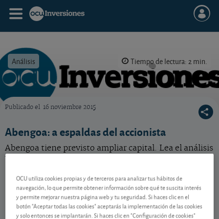
Análisis
Tiempo de lectura: 2 min.
Publicado el
16 noviembre 2015
OCU Inversiones
Abengoa: a espaldas del accionista
Abengoa tiene previsto ampliar capital. Lea el análisis
y conozca nuestra recomendación.
OCU utiliza cookies propias y de terceros para analizar tus hábitos de
navegación, lo que permite obtener información sobre qué te suscita interés
Contenido reservado a SOCIOS
y permite mejorar nuestra página web y tu seguridad. Si haces clic en el
botón "Aceptar todas las cookies" aceptarás la implementación de las cookies
y solo entonces se implantarán. Si haces clic en "Configuración de cookies"