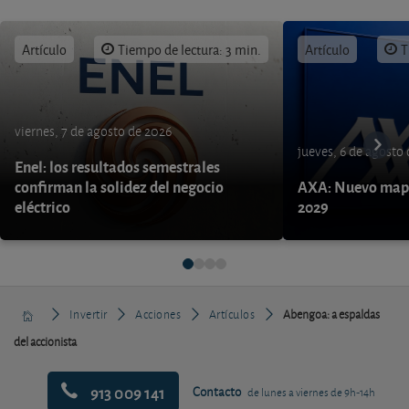
Artículo
Tiempo de lectura: 3 min.
Artículo
T
viernes, 7 de agosto de 2026
jueves, 6 de agosto
Enel: los resultados semestrales
confirman la solidez del negocio
AXA: Nuevo mapa
eléctrico
2029
Invertir
Acciones
Artículos
Abengoa: a espaldas
del accionista
913 009 141
Contacto
de lunes a viernes de 9h-14h