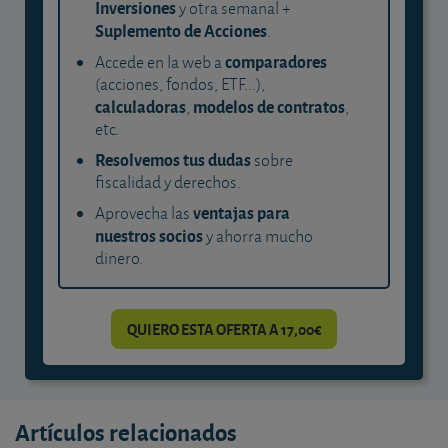
Inversiones
y otra semanal +
Suplemento de Acciones
.
comparadores
Accede en la web a
(acciones, fondos, ETF...),
calculadoras
modelos de contratos
,
,
etc.
Resolvemos tus dudas
sobre
fiscalidad y derechos.
ventajas para
Aprovecha las
nuestros socios
y ahorra mucho
dinero.
QUIERO ESTA OFERTA A 17,00€
Artículos relacionados