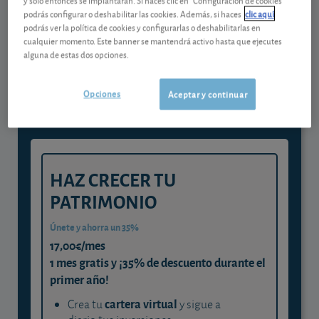
podrás configurar o deshabilitar las cookies. Además, si haces
clic aquí
podrás ver la política de cookies y configurarlas o deshabilitarlas en
Gestiona tu dinero con visión
cualquier momento. Este banner se mantendrá activo hasta que ejecutes
alguna de estas dos opciones.
experta
y consigue que cada euro trabaje
Opciones
Aceptar y continuar
para ti
HAZ CRECER TU
PATRIMONIO
Únete y ahorra un 35%
17,00€/mes
1 mes gratis y ¡35% de descuento durante el
primer año!
cartera virtual
Crea tu
y sigue a