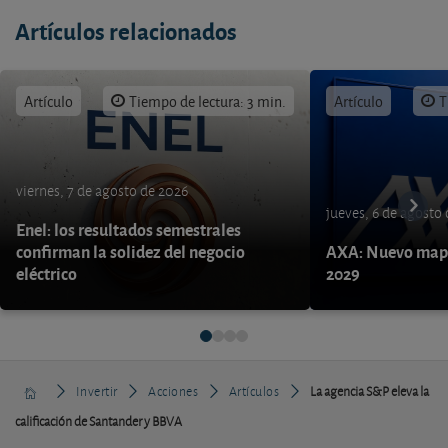
Artículos relacionados
Artículo
Tiempo de lectura: 3 min.
Artículo
T
viernes, 7 de agosto de 2026
jueves, 6 de agosto
Enel: los resultados semestrales
confirman la solidez del negocio
AXA: Nuevo mapa
eléctrico
2029
Invertir
Acciones
Artículos
La agencia S&P eleva la
calificación de Santander y BBVA