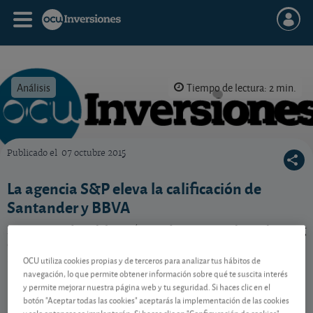
Análisis
Tiempo de lectura: 2 min.
Publicado el
07 octubre 2015
OCU Inversiones
La agencia S&P eleva la calificación de
Santander y BBVA
La agencia de calificación crediticia S&P eleva el rating
de solvencia de los dos grandes bancos españoles. Lea
nuestras recomendaciones.
OCU utiliza cookies propias y de terceros para analizar tus hábitos de
navegación, lo que permite obtener información sobre qué te suscita interés
y permite mejorar nuestra página web y tu seguridad. Si haces clic en el
botón "Aceptar todas las cookies" aceptarás la implementación de las cookies
Contenido reservado a SOCIOS
y solo entonces se implantarán. Si haces clic en "Configuración de cookies"