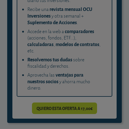
diario tus inversiones.
revista mensual OCU
Recibe una
Inversiones
y otra semanal +
Suplemento de Acciones
.
comparadores
Accede en la web a
(acciones, fondos, ETF...),
calculadoras
modelos de contratos
,
,
etc.
Resolvemos tus dudas
sobre
fiscalidad y derechos.
ventajas para
Aprovecha las
nuestros socios
y ahorra mucho
dinero.
QUIERO ESTA OFERTA A 17,00€