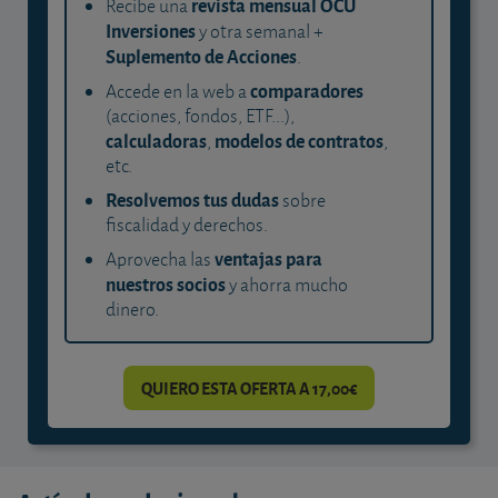
revista mensual OCU
Recibe una
Inversiones
y otra semanal +
Suplemento de Acciones
.
comparadores
Accede en la web a
(acciones, fondos, ETF...),
calculadoras
modelos de contratos
,
,
etc.
Resolvemos tus dudas
sobre
fiscalidad y derechos.
ventajas para
Aprovecha las
nuestros socios
y ahorra mucho
dinero.
QUIERO ESTA OFERTA A 17,00€