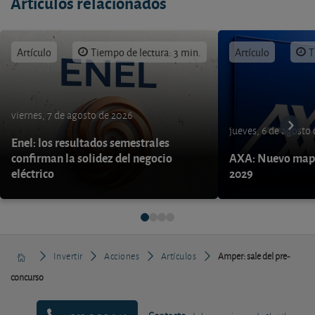
Artículos relacionados
Artículo
Tiempo de lectura: 3 min.
Artículo
T
viernes, 7 de agosto de 2026
jueves, 6 de agosto
Enel: los resultados semestrales
confirman la solidez del negocio
AXA: Nuevo mapa
eléctrico
2029
Invertir
Acciones
Artículos
Amper: sale del pre-
concurso