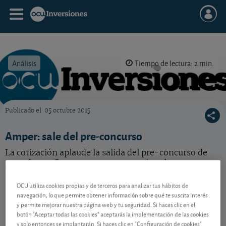
Análisis
Tiempo de lectura: 2 min.
Publicado el
05 octubre 2015
OCU Inversiones
Amper: sale del pre-concurso
La cotización aplaude la salida del pre-concurso de
acreedores. Conozca nuestro consejo sobre esta
acción.
OCU utiliza cookies propias y de terceros para analizar tus hábitos de
navegación, lo que permite obtener información sobre qué te suscita interés
y permite mejorar nuestra página web y tu seguridad. Si haces clic en el
Contenido reservado a SOCIOS
botón "Aceptar todas las cookies" aceptarás la implementación de las cookies
y solo entonces se implantarán. Si haces clic en "Configuración de cookies"