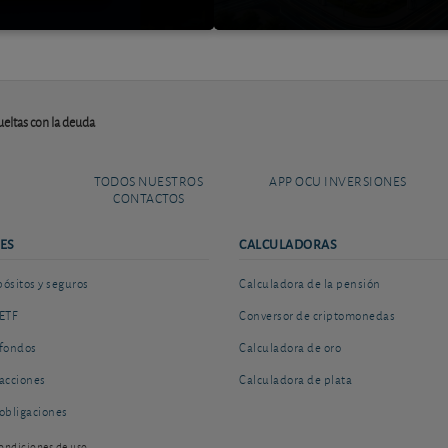
eltas con la deuda
TODOS NUESTROS
APP OCU INVERSIONES
CONTACTOS
ES
CALCULADORAS
sitos y seguros
Calculadora de la pensión
ETF
Conversor de criptomonedas
fondos
Calculadora de oro
acciones
Calculadora de plata
obligaciones
ondiciones de uso