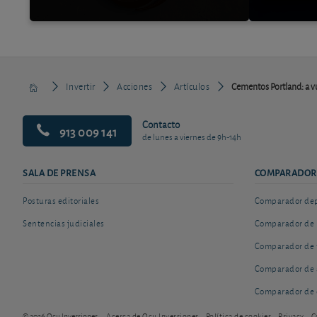
Invertir
Acciones
Artículos
Cementos Portland: a vu
Contacto
913 009 141
de lunes a viernes de 9h-14h
SALA DE PRENSA
COMPARADOR
Posturas editoriales
Comparador depó
Sentencias judiciales
Comparador de 
Comparador de 
Comparador de 
Comparador de 
© 2026 Ocu Inversiones
Acerca de Ocu Inversiones
Política de cookies
Privacy
C