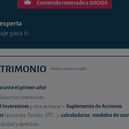
Contenido reservado a SOCIOS
 experta
aje para ti
ATRIMONIO
Únete y ahorra un 35%
urante el primer año!
diario tus inversiones.
U Inversiones
Suplemento de Acciones
y otra semanal +
.
es
calculadoras
modelos de con
(acciones, fondos, ETF...),
,
calidad y derechos.