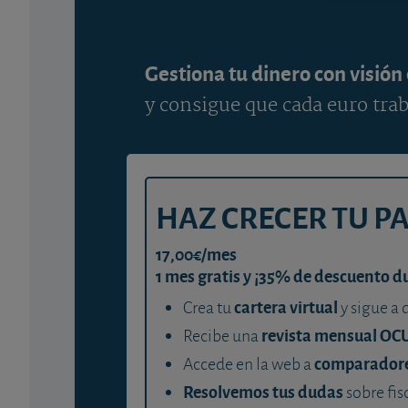
Gestiona tu dinero con visión
y consigue que cada euro trab
HAZ CRECER TU P
17,00€/mes
1 mes gratis y ¡35% de descuento d
cartera virtual
Crea tu
y sigue a 
revista mensual OC
Recibe una
comparador
Accede en la web a
Resolvemos tus dudas
sobre fis