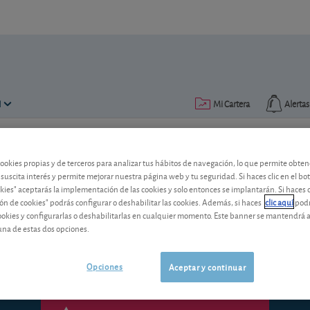
N
Mi Cartera
Alertas
Publicado el
23 septiembre 2015
lectura: 2 min.
cookies propias y de terceros para analizar tus hábitos de navegación, lo que permite obte
 suscita interés y permite mejorar nuestra página web y tu seguridad. Si haces clic en el bo
Cementos Portland: a vuelta
okies" aceptarás la implementación de las cookies y solo entonces se implantarán. Si haces c
ón de cookies" podrás configurar o deshabilitar las cookies. Además, si haces
clic aquí
podr
El consumo de cemento mejora, pero la 
cookies y configurarlas o deshabilitarlas en cualquier momento. Este banner se mantendrá 
preocupante. ¿Qué hacer? Lea nuestro a
una de estas dos opciones.
Opciones
Aceptar y continuar