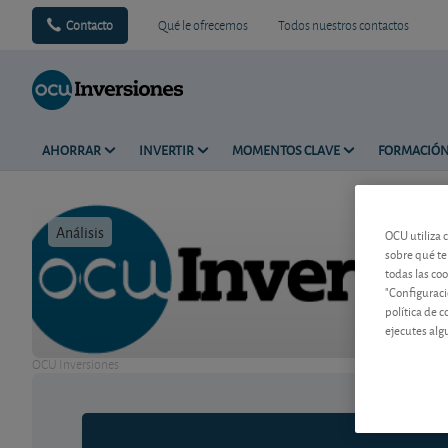
Contacto
Qué le ofrecemos
Todos nuestros contactos
AHORRAR
INVERTIR
MOMENTOS CLAVE
FORMACIÓ
Análisis
Tiempo de 
OCU utiliza 
sobre qué te
todas las co
"Configuraci
política de 
ejecutes alg
OCU Inversiones