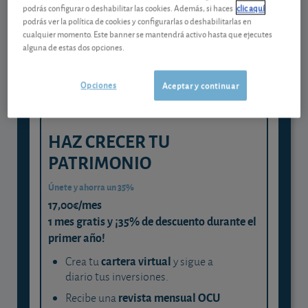
Gestiona tu dinero con visión
podrás configurar o deshabilitar las cookies. Además, si haces
clic aquí
experta
podrás ver la política de cookies y configurarlas o deshabilitarlas en
cualquier momento. Este banner se mantendrá activo hasta que ejecutes
y consigue que cada euro trabaje
alguna de estas dos opciones.
para ti
Opciones
Aceptar y continuar
HAZ CRECER TU
PATRIMONIO
Únete y ahorra un 35%
17,00€/mes
1 mes gratis y ¡35% de descuento durante el
primer año!
cartera virtual
Crea tu
y sigue a
diario tus inversiones.
revista mensual OCU
Recibe una