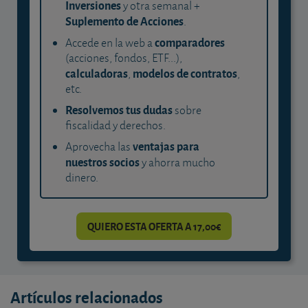
Inversiones
y otra semanal +
Suplemento de Acciones
.
comparadores
Accede en la web a
(acciones, fondos, ETF...),
calculadoras
modelos de contratos
,
,
etc.
Resolvemos tus dudas
sobre
fiscalidad y derechos.
ventajas para
Aprovecha las
nuestros socios
y ahorra mucho
dinero.
QUIERO ESTA OFERTA A 17,00€
Artículos relacionados