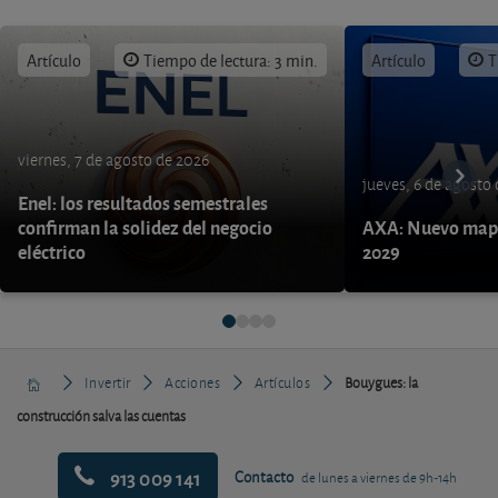
Artículo
Tiempo de lectura: 3 min.
Artículo
T
viernes, 7 de agosto de 2026
jueves, 6 de agosto
Enel: los resultados semestrales
confirman la solidez del negocio
AXA: Nuevo mapa
eléctrico
2029
Invertir
Acciones
Artículos
Bouygues: la
construcción salva las cuentas
913 009 141
Contacto
de lunes a viernes de 9h-14h