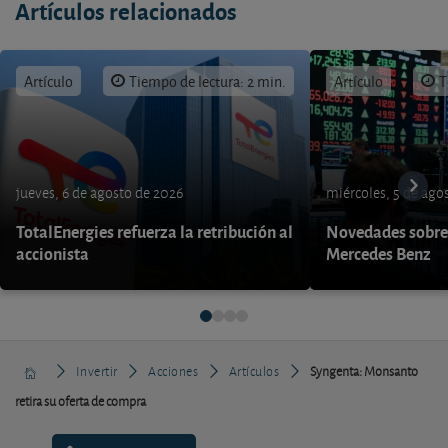
Artículos relacionados
Artículo
Tiempo de lectura: 2 min.
Artículo
T
jueves, 6 de agosto de 2026
miércoles, 5 de ago
TotalEnergies refuerza la retribución al
Novedades sobre
accionista
Mercedes Benz
Invertir
Acciones
Artículos
Syngenta: Monsanto
retira su oferta de compra