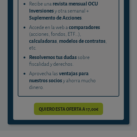
revista mensual OCU
Recibe una
Inversiones
y otra semanal +
Suplemento de Acciones
.
comparadores
Accede en la web a
(acciones, fondos, ETF...),
calculadoras
modelos de contratos
,
,
etc.
Resolvemos tus dudas
sobre
fiscalidad y derechos.
ventajas para
Aprovecha las
nuestros socios
y ahorra mucho
dinero.
QUIERO ESTA OFERTA A 17,00€