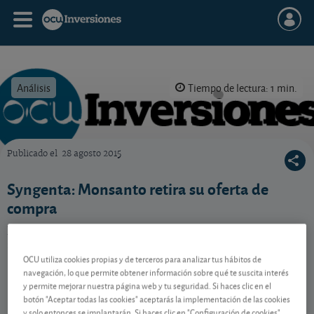
Análisis
Tiempo de lectura: 1 min.
Publicado el
28 agosto 2015
OCU Inversiones
Syngenta: Monsanto retira su oferta de
compra
El americano Monsanto retira su oferta sobre el grupo
suizo. Veamos por qué.
OCU utiliza cookies propias y de terceros para analizar tus hábitos de
navegación, lo que permite obtener información sobre qué te suscita interés
y permite mejorar nuestra página web y tu seguridad. Si haces clic en el
Contenido reservado a SOCIOS
botón "Aceptar todas las cookies" aceptarás la implementación de las cookies
y solo entonces se implantarán. Si haces clic en "Configuración de cookies"