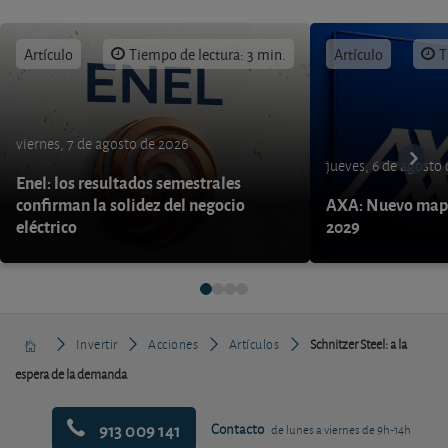
Artículo
Tiempo de lectura: 3 min.
Artículo
T
viernes, 7 de agosto de 2026
jueves, 6 de agosto
Enel: los resultados semestrales
confirman la solidez del negocio
AXA: Nuevo mapa
eléctrico
2029
Invertir
Acciones
Artículos
Schnitzer Steel: a la
espera de la demanda
913 009 141
Contacto
de lunes a viernes de 9h-14h