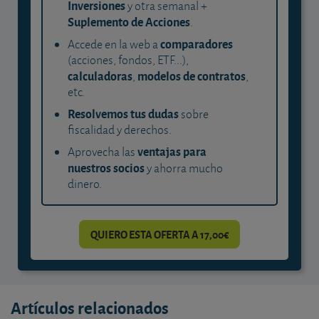
Inversiones
y otra semanal +
Suplemento de Acciones
.
comparadores
Accede en la web a
(acciones, fondos, ETF...),
calculadoras
modelos de contratos
,
,
etc.
Resolvemos tus dudas
sobre
fiscalidad y derechos.
ventajas para
Aprovecha las
nuestros socios
y ahorra mucho
dinero.
QUIERO ESTA OFERTA A 17,00€
Artículos relacionados