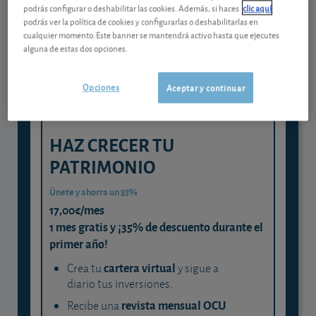
Gestiona tu dinero con visión
podrás configurar o deshabilitar las cookies. Además, si haces
clic aquí
experta
podrás ver la política de cookies y configurarlas o deshabilitarlas en
cualquier momento. Este banner se mantendrá activo hasta que ejecutes
y consigue que cada euro trabaje
alguna de estas dos opciones.
para ti
Opciones
Aceptar y continuar
HAZ CRECER TU
PATRIMONIO
Únete y ahorra un 35%
17,00€/mes
1 mes gratis y ¡35% de descuento durante el
primer año!
cartera virtual
Crea tu
y sigue a
diario tus inversiones.
revista mensual OCU
Recibe una