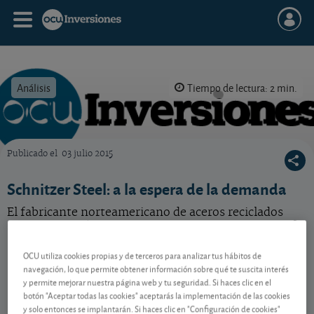
Análisis
Tiempo de lectura: 2 min.
Publicado el
03 julio 2015
OCU Inversiones
Schnitzer Steel: a la espera de la demanda
El fabricante norteamericano de aceros reciclados
sufre por la caída de los precios. ¿Y de cara al futuro?
OCU utiliza cookies propias y de terceros para analizar tus hábitos de
navegación, lo que permite obtener información sobre qué te suscita interés
Contenido reservado a SOCIOS
y permite mejorar nuestra página web y tu seguridad. Si haces clic en el
botón "Aceptar todas las cookies" aceptarás la implementación de las cookies
y solo entonces se implantarán. Si haces clic en "Configuración de cookies"