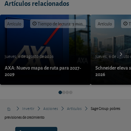
Artículos relacionados
Artículo
Tiempo de lectura: 3 min.
Artículo
T
jueves, 6 de agosto de 2026
jueves, 6 de agosto
AXA: Nuevo mapa de ruta para 2027-
Schneider eleva s
2029
2026
Invertir
Acciones
Artículos
Sage Group: pobres
previsiones de crecimiento