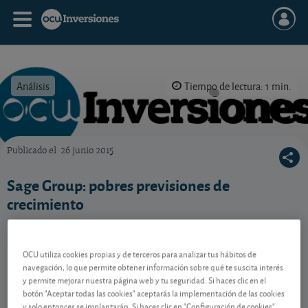
Análisis
Tiempo de lectura: 1 min.
Publicado el
26 junio 2015
OCU Inversiones
Sage Group: pobres previsiones de
crecimiento
El grupo británico, especialista en servicios
informáticos, recorta sus previsiones.
OCU utiliza cookies propias y de terceros para analizar tus hábitos de
navegación, lo que permite obtener información sobre qué te suscita interés
y permite mejorar nuestra página web y tu seguridad. Si haces clic en el
Contenido reservado a SOCIOS
botón "Aceptar todas las cookies" aceptarás la implementación de las cookies
y solo entonces se implantarán. Si haces clic en "Configuración de cookies"