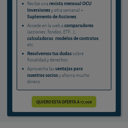
revista mensual OCU
Recibe una
Inversiones
y otra semanal +
Suplemento de Acciones
.
comparadores
Accede en la web a
(acciones, fondos, ETF...),
calculadoras
modelos de contratos
,
,
etc.
Resolvemos tus dudas
sobre
fiscalidad y derechos.
ventajas para
Aprovecha las
nuestros socios
y ahorra mucho
dinero.
QUIERO ESTA OFERTA A 17,00€