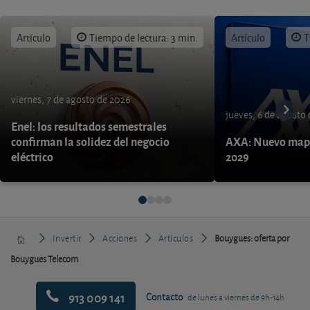
Artículo
Tiempo de lectura: 3 min.
Artículo
T
viernes, 7 de agosto de 2026
jueves, 6 de agosto
Enel: los resultados semestrales
confirman la solidez del negocio
AXA: Nuevo mapa
eléctrico
2029
Invertir
Acciones
Artículos
Bouygues: oferta por
Bouygues Telecom
913 009 141
Contacto
de lunes a viernes de 9h-14h