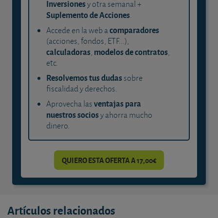
Inversiones
y otra semanal +
Suplemento de Acciones
.
comparadores
Accede en la web a
(acciones, fondos, ETF...),
calculadoras
modelos de contratos
,
,
etc.
Resolvemos tus dudas
sobre
fiscalidad y derechos.
ventajas para
Aprovecha las
nuestros socios
y ahorra mucho
dinero.
QUIERO ESTA OFERTA A 17,00€
Artículos relacionados