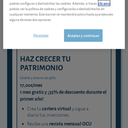
Gestiona tu dinero con visión
podrás configurar o deshabilitar las cookies. Además, si haces
clic aquí
experta
podrás ver la política de cookies y configurarlas o deshabilitarlas en
cualquier momento. Este banner se mantendrá activo hasta que ejecutes
y consigue que cada euro trabaje
alguna de estas dos opciones.
para ti
Opciones
Aceptar y continuar
HAZ CRECER TU
PATRIMONIO
Únete y ahorra un 35%
17,00€/mes
1 mes gratis y ¡35% de descuento durante el
primer año!
cartera virtual
Crea tu
y sigue a
diario tus inversiones.
revista mensual OCU
Recibe una