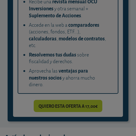
revista mensual OCU
Recibe una
Inversiones
y otra semanal +
Suplemento de Acciones
.
comparadores
Accede en la web a
(acciones, fondos, ETF...),
calculadoras
modelos de contratos
,
,
etc.
Resolvemos tus dudas
sobre
fiscalidad y derechos.
ventajas para
Aprovecha las
nuestros socios
y ahorra mucho
dinero.
QUIERO ESTA OFERTA A 17,00€