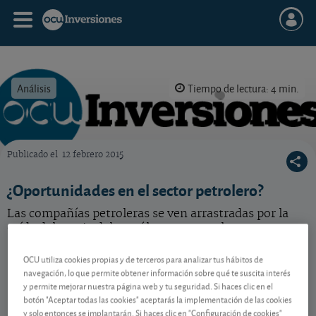
Análisis
Tiempo de lectura: 4 min.
Publicado el
12 febrero 2015
OCU Inversiones
¿Oportunidades en el sector petrolero?
Las compañías petroleras se ven arrastradas por la
caída del precio del petróleo, pero en algunos casos
inmerecidamente. ¿Hay oportunidades?
OCU utiliza cookies propias y de terceros para analizar tus hábitos de
navegación, lo que permite obtener información sobre qué te suscita interés
y permite mejorar nuestra página web y tu seguridad. Si haces clic en el
Contenido reservado a SOCIOS
botón "Aceptar todas las cookies" aceptarás la implementación de las cookies
y solo entonces se implantarán. Si haces clic en "Configuración de cookies"