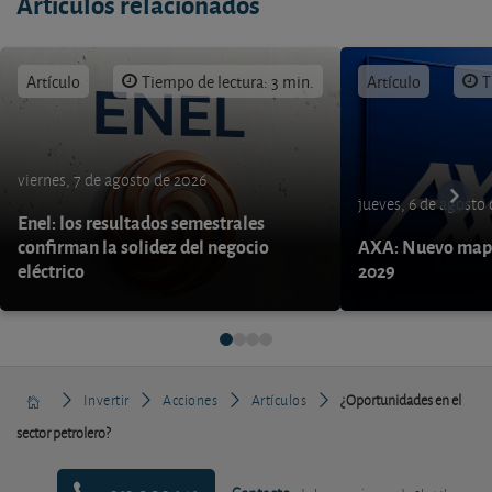
Artículos relacionados
Artículo
Tiempo de lectura: 3 min.
Artículo
T
viernes, 7 de agosto de 2026
jueves, 6 de agosto
Enel: los resultados semestrales
confirman la solidez del negocio
AXA: Nuevo mapa
eléctrico
2029
Invertir
Acciones
Artículos
¿Oportunidades en el
sector petrolero?