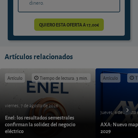
dinero.
QUIERO ESTA OFERTA A 17,00€
Artículos relacionados
Artículo
Tiempo de lectura: 3 min.
Artículo
T
viernes, 7 de agosto de 2026
jueves, 6 de agosto
Enel: los resultados semestrales
confirman la solidez del negocio
AXA: Nuevo mapa
eléctrico
2029