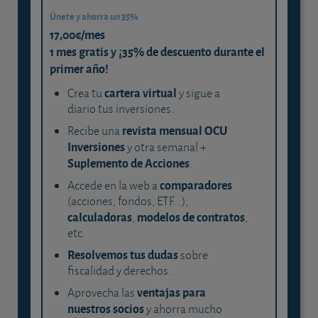
Únete y ahorra un 35%
17,00€/mes
1 mes gratis y ¡35% de descuento durante el
primer año!
cartera virtual
Crea tu
y sigue a
diario tus inversiones.
revista mensual OCU
Recibe una
Inversiones
y otra semanal +
Suplemento de Acciones
.
comparadores
Accede en la web a
(acciones, fondos, ETF...),
calculadoras
modelos de contratos
,
,
etc.
Resolvemos tus dudas
sobre
fiscalidad y derechos.
ventajas para
Aprovecha las
nuestros socios
y ahorra mucho