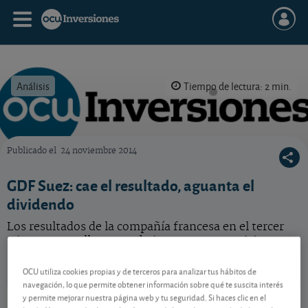
Análisis
Tiempo de lectura: 2 min.
Publicado el
24 noviembre 2014
OCU Inversiones
GDF Suez: cae el resultado, aguanta el
dividendo
Los resultados de la compañía francesa en el tercer
trimestre nos llevan a rebajar nuestras previsiones
para el conjunto del año. ¿Retocamos también
nuestra valoración?
OCU utiliza cookies propias y de terceros para analizar tus hábitos de
navegación, lo que permite obtener información sobre qué te suscita interés
Engie
26,72 EUR
y permite mejorar nuestra página web y tu seguridad. Si haces clic en el