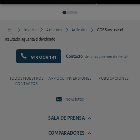
Invertir
Acciones
Artículos
GDF Suez: cae el
resultado, aguanta el dividendo
913 009 141
Contacto
de lunes a viernes de 9h-14h
TODOS NUESTROS
APP OCU INVERSIONES
PUBLICACIONES
CONTACTOS
Newsletter
SALA DE PRENSA
COMPARADORES