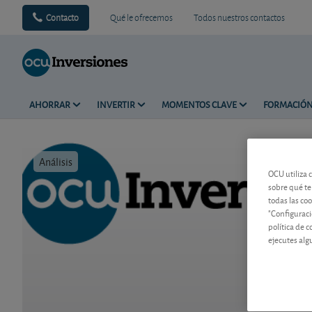
Contacto
Qué le ofrecemos
Todos nuestros contactos
AHORRAR
INVERTIR
MOMENTOS CLAVE
FORMACIÓ
Análisis
Tiempo de 
OCU utiliza 
sobre qué te
todas las co
"Configuraci
política de 
ejecutes alg