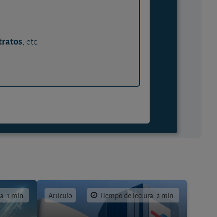
tratos
, etc.
a: 1 min.
Artículo
Tiempo de lectura: 2 min.