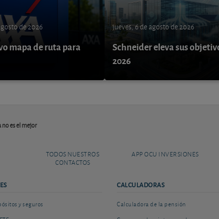
 agosto de 2026
jueves, 6 de agosto de 2026
o mapa de ruta para
Schneider eleva sus objetiv
9
2026
 no es el mejor
TODOS NUESTROS
APP OCU INVERSIONES
CONTACTOS
ES
CALCULADORAS
sitos y seguros
Calculadora de la pensión