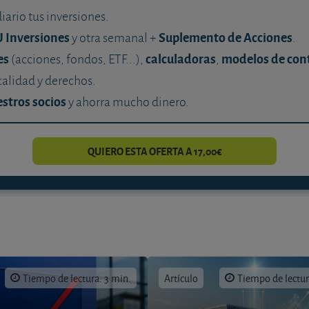
diario tus inversiones.
U Inversiones
Suplemento de Acciones
y otra semanal +
.
es
calculadoras
modelos de con
(acciones, fondos, ETF...),
,
calidad y derechos.
stros socios
y ahorra mucho dinero.
QUIERO ESTA OFERTA A 17,00€
Tiempo de lectura: 3 min.
Artículo
Tiempo de lectur