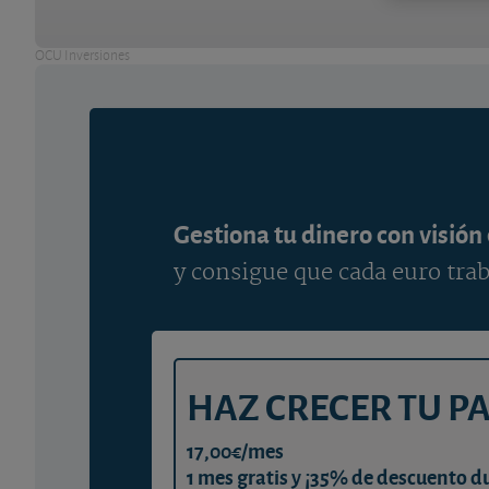
OCU Inversiones
Gestiona tu dinero con visión
y consigue que cada euro trab
HAZ CRECER TU P
17,00€/mes
1 mes gratis y ¡35% de descuento d