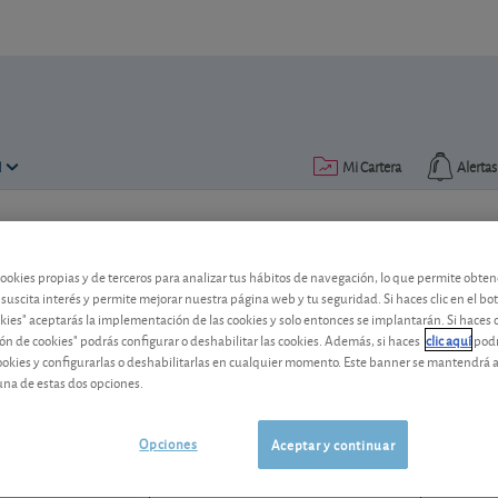
N
Mi Cartera
Alertas
Publicado el
08 mayo 2014
lectura: 1 min.
cookies propias y de terceros para analizar tus hábitos de navegación, lo que permite obte
ENI: su estado de forma no e
 suscita interés y permite mejorar nuestra página web y tu seguridad. Si haces clic en el bo
okies" aceptarás la implementación de las cookies y solo entonces se implantarán. Si haces c
ón de cookies" podrás configurar o deshabilitar las cookies. Además, si haces
clic aquí
podr
El grupo petrolero y gasista no pasa p
cookies y configurarlas o deshabilitarlas en cualquier momento. Este banner se mantendrá 
de este compañía italiana.
una de estas dos opciones.
ENI
23,28 EUR
IT0003132476
Opciones
Aceptar y continuar
-0,12 EUR (-0,51 %)
07/08/2026 Milán