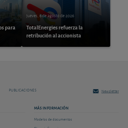
jueves, 6 de agosto de 2026
os para
TotalEnergies refuerza la
retribución al accionista
PUBLICACIONES
Newsletter
MÁS INFORMACIÓN
Modelos de documentos