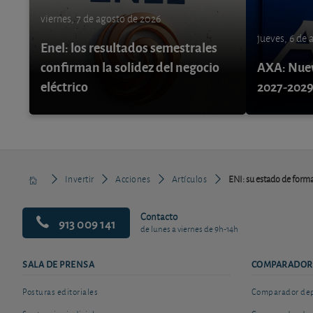
viernes, 7 de agosto de 2026
jueves, 6 de
Enel: los resultados semestrales
confirman la solidez del negocio
AXA: Nuev
eléctrico
2027-202
Invertir
Acciones
Artículos
ENI: su estado de forma
Contacto
913 009 141
de lunes a viernes de 9h-14h
SALA DE PRENSA
COMPARADOR
Posturas editoriales
Comparador depó