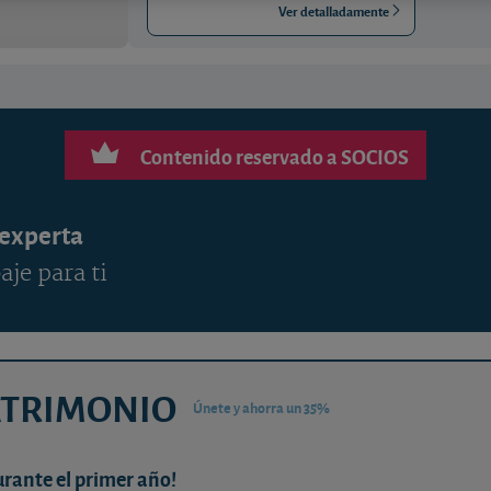
Ver detalladamente
Contenido reservado a SOCIOS
 experta
aje para ti
ATRIMONIO
Únete y ahorra un 35%
urante el primer año!