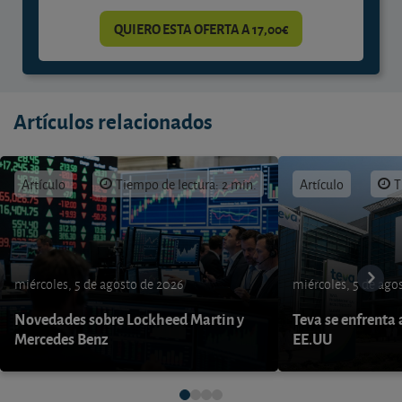
QUIERO ESTA OFERTA A 17,00€
Artículos relacionados
Artículo
Tiempo de lectura: 2 min.
Artículo
T
miércoles, 5 de agosto de 2026
miércoles, 5 de ago
Novedades sobre Lockheed Martin y
Teva se enfrenta 
Mercedes Benz
EE.UU