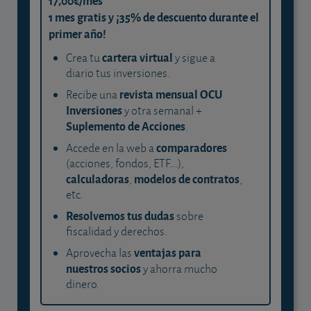
17,00€/mes
1 mes gratis y ¡35% de descuento durante el
primer año!
cartera virtual
Crea tu
y sigue a
diario tus inversiones.
revista mensual OCU
Recibe una
Inversiones
y otra semanal +
Suplemento de Acciones
.
comparadores
Accede en la web a
(acciones, fondos, ETF...),
calculadoras
modelos de contratos
,
,
etc.
Resolvemos tus dudas
sobre
fiscalidad y derechos.
ventajas para
Aprovecha las
nuestros socios
y ahorra mucho
dinero.