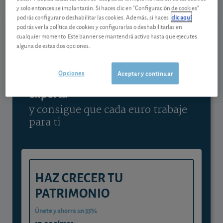
y solo entonces se implantarán. Si haces clic en "Configuración de cookies"
Ver detalladamente
podrás configurar o deshabilitar las cookies. Además, si haces
clic aquí
podrás ver la política de cookies y configurarlas o deshabilitarlas en
cualquier momento. Este banner se mantendrá activo hasta que ejecutes
alguna de estas dos opciones.
Contenido reservado a SOCIOS
Opciones
Aceptar y continuar
Gestiona tu dinero con visión
experta
y consigue que cada euro trabaje
para ti
HAZ CRECER TU
PATRIMONIO
Únete y ahorra un 35%