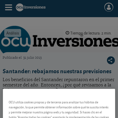
Análisis
Tiempo de lectura: 2 min.
Publicado el
31 julio 2013
OCU Inversiones
Santander: rebajamos nuestras previsiones
Los beneficios del Santander repuntaron en el primer
semestre del año. Entonces, ¿por qué revisamos a la
baja nuestra expectativas?
Santander
12,76 EUR
OCU utiliza cookies propias y de terceros para analizar tus hábitos de
-
navegación, lo que permite obtener información sobre qué te suscita interés
ES0113900J37
y permite mejorar nuestra página web y tu seguridad. Si haces clic en el
05/08/2026 Madrid
botón "Aceptar todas las cookies" aceptarás la implementación de las cookies