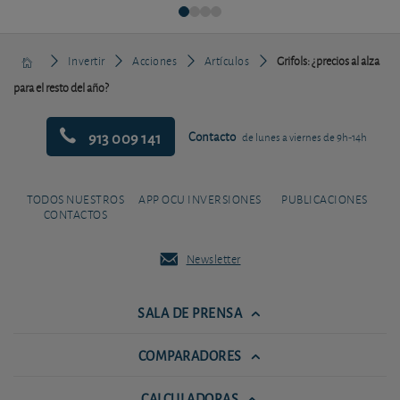
Invertir
Acciones
Artículos
Grifols: ¿precios al alza
para el resto del año?
913 009 141
Contacto
de lunes a viernes de 9h-14h
TODOS NUESTROS
APP OCU INVERSIONES
PUBLICACIONES
CONTACTOS
Newsletter
SALA DE PRENSA
COMPARADORES
CALCULADORAS