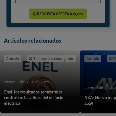
QUIERO ESTA OFERTA A 17,00€
Artículos relacionados
Artículo
Tiempo de lectura: 3 min.
Artículo
T
viernes, 7 de agosto de 2026
jueves, 6 de agosto
Enel: los resultados semestrales
confirman la solidez del negocio
AXA: Nuevo mapa
eléctrico
2029