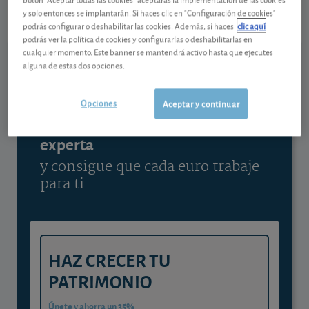
07/08/2026 Madrid
y solo entonces se implantarán. Si haces clic en "Configuración de cookies"
podrás configurar o deshabilitar las cookies. Además, si haces
clic aquí
Ver detalladamente
podrás ver la política de cookies y configurarlas o deshabilitarlas en
cualquier momento. Este banner se mantendrá activo hasta que ejecutes
alguna de estas dos opciones.
Contenido reservado a SOCIOS
Opciones
Aceptar y continuar
Gestiona tu dinero con visión
experta
y consigue que cada euro trabaje
para ti
HAZ CRECER TU
PATRIMONIO
Únete y ahorra un 35%