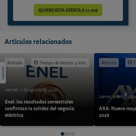
QUIERO ESTA OFERTA A 17,00€
Artículos relacionados
Artículo
Tiempo de lectura: 3 min.
Artículo
T
viernes, 7 de agosto de 2026
jueves, 6 de agosto
Enel: los resultados semestrales
confirman la solidez del negocio
AXA: Nuevo mapa
eléctrico
2029