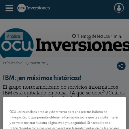
Análisis
Tiempo de lectura: 1 min.
Publicado el
15 marzo 2013
OCU Inversiones
IBM: ¡en máximos históricos!
El grupo norteamericano de servicios informáticos
IBM está embalado en bolsa. ¿A qué se debe? ¿Cuál es
nuestra valoración sobre el valor?
IBM
237,28 USD
OCU utiliza cookies propias y de terceros para analizar tus hábitos de
navegación, lo que permite obtener información sobre qué te suscita interés
US4592001014
y permite mejorar nuestra página web y tu seguridad. Si haces clic en el
3,85 USD (1,65 %)
07/08/2026 Nueva York
botón "Aceptar todas las cookies" aceptarás la implementación de las cookies