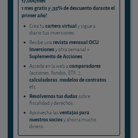
17,00€/mes
1 mes gratis y ¡35% de descuento durante el
primer año!
cartera virtual
Crea tu
y sigue a
diario tus inversiones.
revista mensual OCU
Recibe una
Inversiones
y otra semanal +
Suplemento de Acciones
.
comparadores
Accede en la web a
(acciones, fondos, ETF...),
calculadoras
modelos de contratos
,
,
etc.
Resolvemos tus dudas
sobre
fiscalidad y derechos.
ventajas para
Aprovecha las
nuestros socios
y ahorra mucho
dinero.