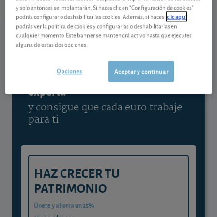
y solo entonces se implantarán. Si haces clic en "Configuración de cookies"
Ver detalladamente
podrás configurar o deshabilitar las cookies. Además, si haces
clic aquí
podrás ver la política de cookies y configurarlas o deshabilitarlas en
cualquier momento. Este banner se mantendrá activo hasta que ejecutes
alguna de estas dos opciones.
Contenido reservado a SOCIOS
Opciones
Aceptar y continuar
Gestiona tu dinero con visión
experta
y consigue que cada euro trabaje
para ti
HAZ CRECER TU
PATRIMONIO
Únete y ahorra un 35%