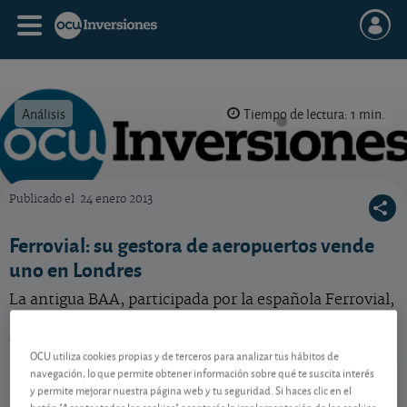
Análisis
Tiempo de lectura: 1 min.
Publicado el
24 enero 2013
OCU Inversiones
Ferrovial: su gestora de aeropuertos vende
uno en Londres
La antigua BAA, participada por la española Ferrovial,
ha vendido uno de sus aeropuertos en Londres.
¿Cambio esto nuestra percepción sobre la compañía?
OCU utiliza cookies propias y de terceros para analizar tus hábitos de
Ferrovial
56,84 EUR
navegación, lo que permite obtener información sobre qué te suscita interés
y permite mejorar nuestra página web y tu seguridad. Si haces clic en el
NL0015001FS8