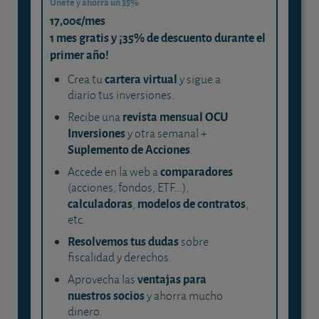
Únete y ahorra un 35%
17,00€/mes
1 mes gratis y ¡35% de descuento durante el
primer año!
cartera virtual
Crea tu
y sigue a
diario tus inversiones.
revista mensual OCU
Recibe una
Inversiones
y otra semanal +
Suplemento de Acciones
.
comparadores
Accede en la web a
(acciones, fondos, ETF...),
calculadoras
modelos de contratos
,
,
etc.
Resolvemos tus dudas
sobre
fiscalidad y derechos.
ventajas para
Aprovecha las
nuestros socios
y ahorra mucho
dinero.