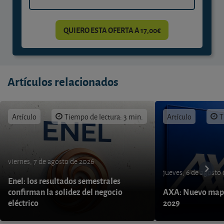
QUIERO ESTA OFERTA A 17,00€
Artículos relacionados
Artículo
Tiempo de lectura: 3 min.
Artículo
T
viernes, 7 de agosto de 2026
jueves, 6 de agosto
Enel: los resultados semestrales
confirman la solidez del negocio
AXA: Nuevo mapa
eléctrico
2029