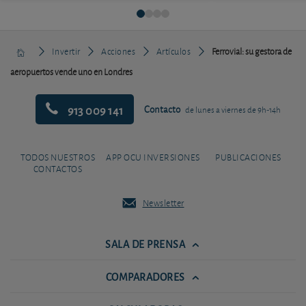
Invertir
Acciones
Artículos
Ferrovial: su gestora de
aeropuertos vende uno en Londres
913 009 141
Contacto
de lunes a viernes de 9h-14h
TODOS NUESTROS
APP OCU INVERSIONES
PUBLICACIONES
CONTACTOS
Newsletter
SALA DE PRENSA
COMPARADORES