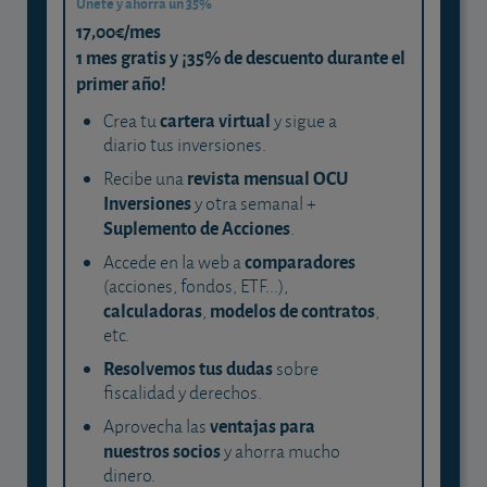
Únete y ahorra un 35%
17,00€/mes
1 mes gratis y ¡35% de descuento durante el
primer año!
cartera virtual
Crea tu
y sigue a
diario tus inversiones.
revista mensual OCU
Recibe una
Inversiones
y otra semanal +
Suplemento de Acciones
.
comparadores
Accede en la web a
(acciones, fondos, ETF...),
calculadoras
modelos de contratos
,
,
etc.
Resolvemos tus dudas
sobre
fiscalidad y derechos.
ventajas para
Aprovecha las
nuestros socios
y ahorra mucho
dinero.