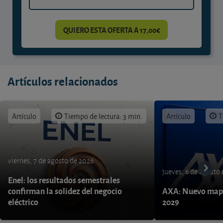
QUIERO ESTA OFERTA A 17,00€
Artículos relacionados
Artículo
Tiempo de lectura: 3 min.
Artículo
T
viernes, 7 de agosto de 2026
jueves, 6 de agosto
Enel: los resultados semestrales
confirman la solidez del negocio
AXA: Nuevo mapa
eléctrico
2029