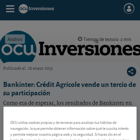
Análisis
Tiempo de lectura: 2 min.
Publicado el
28 enero 2013
OCU Inversiones
Bankinter: Crédit Agricole vende un tercio de
su participación
Como era de esperar, los resultados de Bankinter en
2012 recortan sus beneficios. ¿A qué se debe entonces
la fuerte subida de la cotización?
OCU utiliza cookies propias y de terceros para analizar tus hábitos de
Bankinter
16,33 EUR
navegación, lo que permite obtener información sobre qué te suscita interés
y permite mejorar nuestra página web y tu seguridad. Si haces clic en el
ES0113679I37