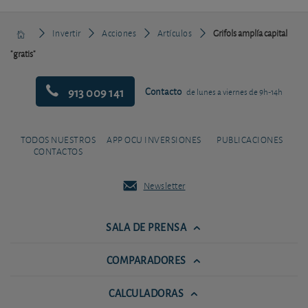
Invertir
Acciones
Artículos
Grifols amplía capital
"gratis"
913 009 141
Contacto
de lunes a viernes de 9h-14h
TODOS NUESTROS
APP OCU INVERSIONES
PUBLICACIONES
CONTACTOS
Newsletter
SALA DE PRENSA
COMPARADORES
CALCULADORAS