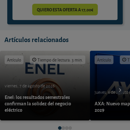
QUIERO ESTA OFERTA A 17,00€
Artículos relacionados
Artículo
Tiempo de lectura: 3 min.
Artículo
T
viernes, 7 de agosto de 2026
jueves, 6 de agosto
Enel: los resultados semestrales
confirman la solidez del negocio
AXA: Nuevo mapa
eléctrico
2029