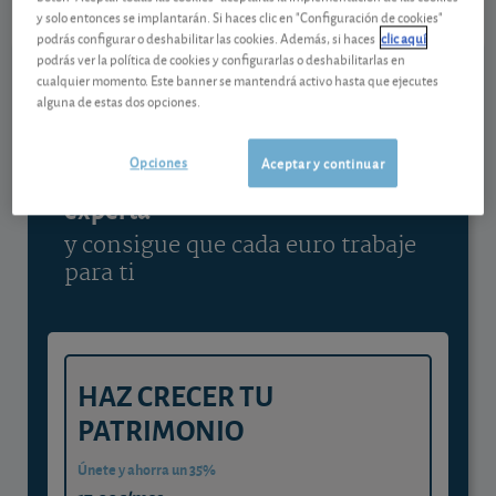
y solo entonces se implantarán. Si haces clic en "Configuración de cookies"
Ver detalladamente
podrás configurar o deshabilitar las cookies. Además, si haces
clic aquí
podrás ver la política de cookies y configurarlas o deshabilitarlas en
cualquier momento. Este banner se mantendrá activo hasta que ejecutes
alguna de estas dos opciones.
Contenido reservado a SOCIOS
Opciones
Aceptar y continuar
Gestiona tu dinero con visión
experta
y consigue que cada euro trabaje
para ti
HAZ CRECER TU
PATRIMONIO
Únete y ahorra un 35%