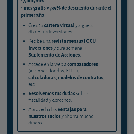
17,00€/mes
1 mes gratis y ¡35% de descuento durante el
primer año!
cartera virtual
Crea tu
y sigue a
diario tus inversiones.
revista mensual OCU
Recibe una
Inversiones
y otra semanal +
Suplemento de Acciones
.
comparadores
Accede en la web a
(acciones, fondos, ETF...),
calculadoras
modelos de contratos
,
,
etc.
Resolvemos tus dudas
sobre
fiscalidad y derechos.
ventajas para
Aprovecha las
nuestros socios
y ahorra mucho
dinero.