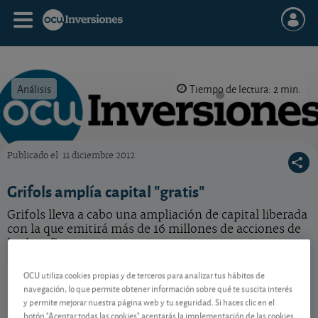
Análisis
Tiempo de lectura: 2 min.
Publicado el
11 diciembre 2012
OCU Inversiones
Grifols amplía capital "gratis"
Grifols lleva a cabo una ampliación de capital liberada
con la que emitirá más de 16 millones de acciones de
la clase B.
Grifols
10,18 EUR
OCU utiliza cookies propias y de terceros para analizar tus hábitos de
navegación, lo que permite obtener información sobre qué te suscita interés
ES0171996087
y permite mejorar nuestra página web y tu seguridad. Si haces clic en el
0,07 EUR (0,69 %)
07/08/2026 Madrid
botón "Aceptar todas las cookies" aceptarás la implementación de las cookies