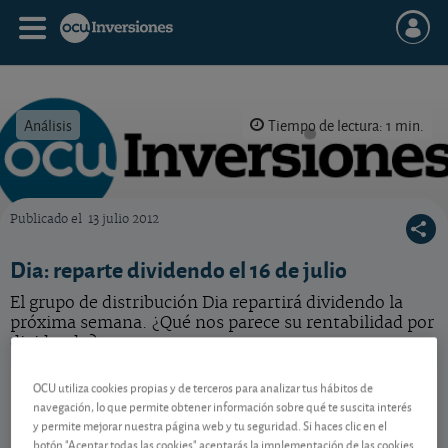
Análisis
Tiempo de lectura: 1 min.
Publicado el
13 julio 2012
OCU Inversiones
Dia: reparte dividendo el 16 de julio
El grupo de distribución Dia repartirá dividendo la
próxima semana. ¿Qué nos parece su rentabilidad por
dividendo?
Dia
40,35 EUR
OCU utiliza cookies propias y de terceros para analizar tus hábitos de
navegación, lo que permite obtener información sobre qué te suscita interés
ES0126775008
y permite mejorar nuestra página web y tu seguridad. Si haces clic en el
-0,1 EUR (-0,25 %)
07/08/2026 Madrid
botón "Aceptar todas las cookies" aceptarás la implementación de las cookies