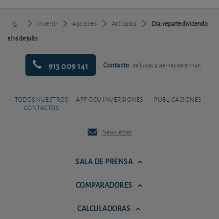
Invertir
Acciones
Artículos
Dia: reparte dividendo
el 16 de julio
913 009 141
Contacto
de lunes a viernes de 9h-14h
TODOS NUESTROS
APP OCU INVERSIONES
PUBLICACIONES
CONTACTOS
Newsletter
SALA DE PRENSA
COMPARADORES
CALCULADORAS