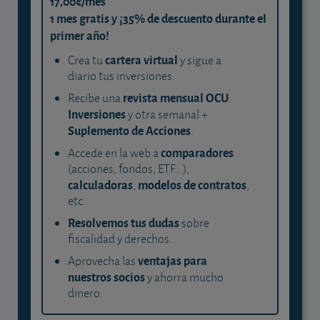
17,00€/mes
1 mes gratis y ¡35% de descuento durante el
primer año!
cartera virtual
Crea tu
y sigue a
diario tus inversiones.
revista mensual OCU
Recibe una
Inversiones
y otra semanal +
Suplemento de Acciones
.
comparadores
Accede en la web a
(acciones, fondos, ETF...),
calculadoras
modelos de contratos
,
,
etc.
Resolvemos tus dudas
sobre
fiscalidad y derechos.
ventajas para
Aprovecha las
nuestros socios
y ahorra mucho
dinero.