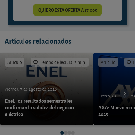
QUIERO ESTA OFERTA A 17,00€
Artículos relacionados
Artículo
Tiempo de lectura: 3 min.
Artículo
T
viernes, 7 de agosto de 2026
jueves, 6 de agosto
Enel: los resultados semestrales
confirman la solidez del negocio
AXA: Nuevo mapa
eléctrico
2029