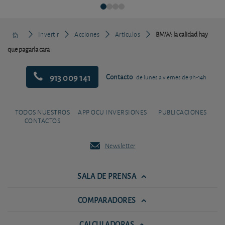
Invertir
Acciones
Artículos
BMW: la calidad hay
que pagarla cara
913 009 141
Contacto
de lunes a viernes de 9h-14h
TODOS NUESTROS
APP OCU INVERSIONES
PUBLICACIONES
CONTACTOS
Newsletter
SALA DE PRENSA
COMPARADORES
CALCULADORAS