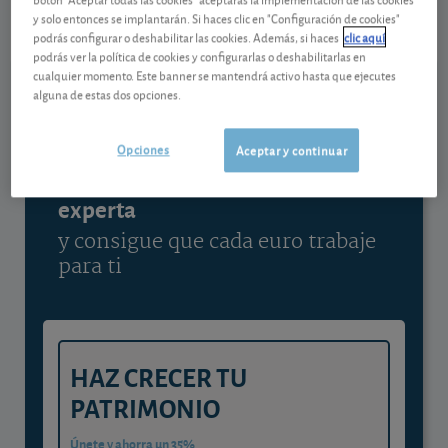
07/08/2026 Fráncfort
y solo entonces se implantarán. Si haces clic en "Configuración de cookies"
podrás configurar o deshabilitar las cookies. Además, si haces
clic aquí
Ver detalladamente
podrás ver la política de cookies y configurarlas o deshabilitarlas en
cualquier momento. Este banner se mantendrá activo hasta que ejecutes
alguna de estas dos opciones.
Contenido reservado a SOCIOS
Opciones
Aceptar y continuar
Gestiona tu dinero con visión
experta
y consigue que cada euro trabaje
para ti
HAZ CRECER TU
PATRIMONIO
Únete y ahorra un 35%