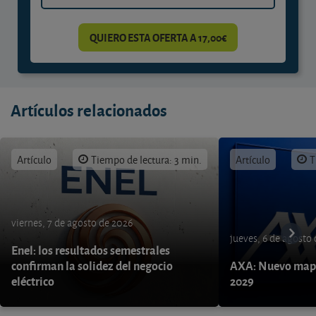
QUIERO ESTA OFERTA A 17,00€
Artículos relacionados
Artículo
Tiempo de lectura: 3 min.
Artículo
T
viernes, 7 de agosto de 2026
jueves, 6 de agosto
Enel: los resultados semestrales
confirman la solidez del negocio
AXA: Nuevo mapa
eléctrico
2029