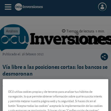
Análisis
Tiempo de lectura: 1 min.
Publicado el
16 febrero 2012
OCU Inversiones
Vía libre a las posiciones cortas: los bancos se
desmoronan
La CNMV ha levantado el veto a las posiciones cortas
y las cotizaciones bancarias se desploman.
OCU utiliza cookies propias y de terceros para analizar tus hábitos de
navegación, lo que permite obtener información sobre qué te suscita interés
y permite mejorar nuestra página web y tu seguridad. Si haces clic en el
Contenido reservado a SOCIOS
botón "Aceptar todas las cookies" aceptarás la implementación de las cookies
y solo entonces se implantarán. Si haces clic en "Configuración de cookies"