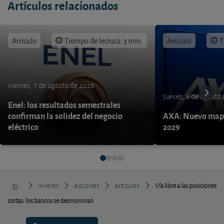
Artículos relacionados
Artículo
Tiempo de lectura: 3 min.
Artículo
T
viernes, 7 de agosto de 2026
jueves, 6 de agosto
Enel: los resultados semestrales
confirman la solidez del negocio
AXA: Nuevo mapa
eléctrico
2029
Invertir
Acciones
Artículos
Vía libre a las posiciones
cortas: los bancos se desmoronan