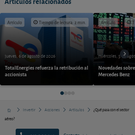
Artículos relacionados
Artículo
Tiempo de lectura: 2 min.
Artículo
T
jueves, 6 de agosto de 2026
miércoles, 5 de ago
TotalEnergies refuerza la retribución al
Novedades sobre
accionista
Mercedes Benz
Invertir
Acciones
Artículos
¿Qué pasa con el sector
aéreo?