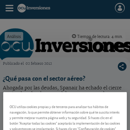
Análisis
Tiempo de lectura: 4 min.
Publicado el
02 febrero 2012
OCU Inversiones
¿Qué pasa con el sector aéreo?
Ahogada por las deudas, Spanair ha echado el cierre
poniendo sobre la mesa el duro panorama al que se
enfrentan las líneas aéreas en Europa.
OCU utiliza cookies propias y de terceros para analizar tus hábitos de
navegación, lo que permite obtener información sobre qué te suscita interés
y permite mejorar nuestra página web y tu seguridad. Si haces clic en el
Contenido reservado a SOCIOS
botón "Aceptar todas las cookies" aceptarás la implementación de las cookies
y solo entonces se implantarán. Si haces clic en "Configuración de cookies"