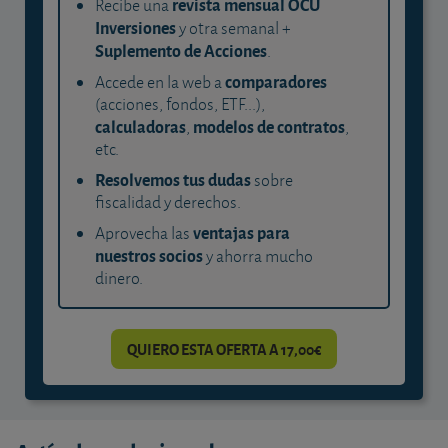
revista mensual OCU
Recibe una
Inversiones
y otra semanal +
Suplemento de Acciones
.
comparadores
Accede en la web a
(acciones, fondos, ETF...),
calculadoras
modelos de contratos
,
,
etc.
Resolvemos tus dudas
sobre
fiscalidad y derechos.
ventajas para
Aprovecha las
nuestros socios
y ahorra mucho
dinero.
QUIERO ESTA OFERTA A 17,00€