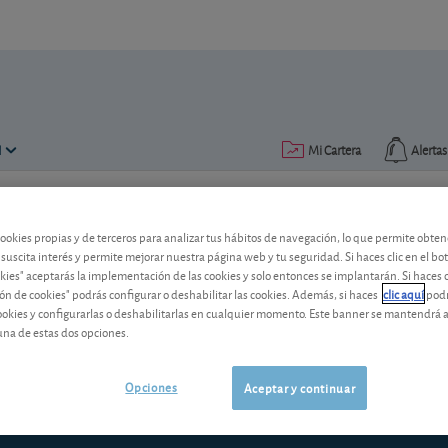
N
Mi Cartera
Alertas
Publicado el
24 noviembre 2011
lectura: 4 min.
cookies propias y de terceros para analizar tus hábitos de navegación, lo que permite obte
 suscita interés y permite mejorar nuestra página web y tu seguridad. Si haces clic en el bo
Mi cartera: una herramienta 
okies" aceptarás la implementación de las cookies y solo entonces se implantarán. Si haces c
ón de cookies" podrás configurar o deshabilitar las cookies. Además, si haces
clic aquí
podr
¿Quiere conocer la valoración diaria de
cookies y configurarlas o deshabilitarlas en cualquier momento. Este banner se mantendrá 
con ellas de su compra? Nuestro módulo
una de estas dos opciones.
posibilidades para gestionar sus acciones
Opciones
Aceptar y continuar