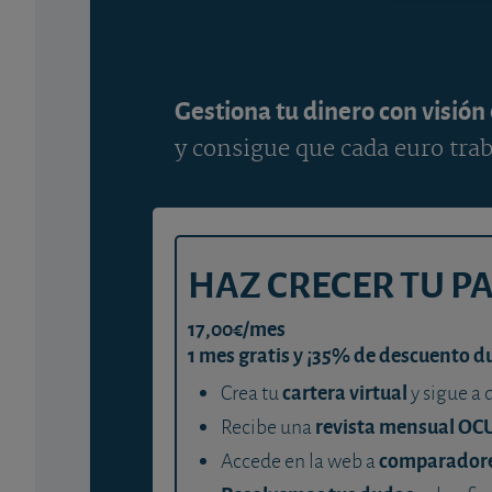
Gestiona tu dinero con visión
y consigue que cada euro trab
HAZ CRECER TU P
17,00€/mes
1 mes gratis y ¡35% de descuento d
cartera virtual
Crea tu
y sigue a 
revista mensual OC
Recibe una
comparador
Accede en la web a