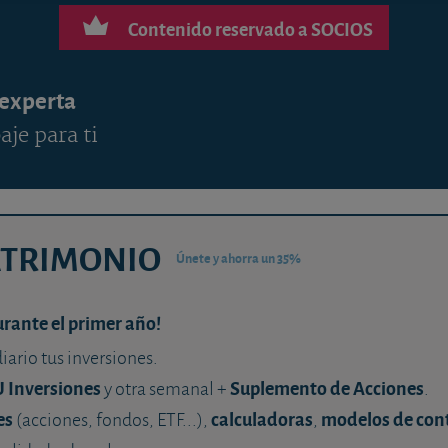
Contenido reservado a SOCIOS
 experta
aje para ti
ATRIMONIO
Únete y ahorra un 35%
urante el primer año!
diario tus inversiones.
U Inversiones
Suplemento de Acciones
y otra semanal +
.
es
calculadoras
modelos de con
(acciones, fondos, ETF...),
,