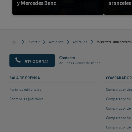
y Mercedes Benz
aranceles
Invertir
Acciones
Artículos
Mi cartera: una herramie
Contacto
913 009 141
de lunes a viernes de 9h-14h
SALA DE PRENSA
COMPARADOR
Posturas editoriales
Comparador depó
Sentencias judiciales
Comparador de 
Comparador de 
Comparador de 
Comparador de 