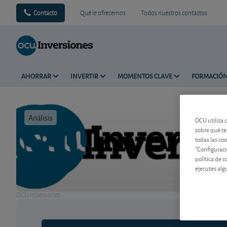
Contacto
Qué le ofrecemos
Todos nuestros contactos
AHORRAR
INVERTIR
MOMENTOS CLAVE
FORMACIÓ
Análisis
Tiempo de 
OCU utiliza 
sobre qué te
todas las co
"Configuraci
política de 
ejecutes alg
OCU Inversiones