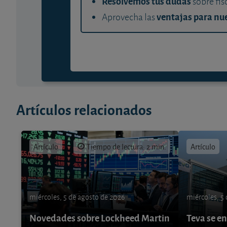
Resolvemos tus dudas
sobre fis
ventajas para nue
Aprovecha las
Artículos relacionados
Artículo
Tiempo de lectura: 2 min.
Artículo
miércoles, 5 de agosto de 2026
miércoles, 5
Novedades sobre Lockheed Martin
Teva se e