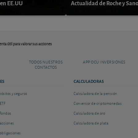
 en EE.UU
Actualidad de Roche y Sano
nta útil para valorar sus acciones
TODOS NUESTROS
APP OCU INVERSIONES
CONTACTOS
ES
CALCULADORAS
sitos y seguros
Calculadora de la pensión
ETF
Conversor de criptomonedas
fondos
Calculadora de oro
acciones
Calculadora de plata
obligaciones