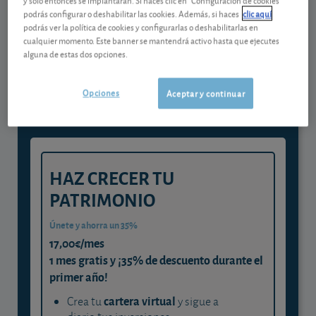
podrás configurar o deshabilitar las cookies. Además, si haces
clic aquí
podrás ver la política de cookies y configurarlas o deshabilitarlas en
Gestiona tu dinero con visión
cualquier momento. Este banner se mantendrá activo hasta que ejecutes
alguna de estas dos opciones.
experta
y consigue que cada euro trabaje
Opciones
Aceptar y continuar
para ti
HAZ CRECER TU
PATRIMONIO
Únete y ahorra un 35%
17,00€/mes
1 mes gratis y ¡35% de descuento durante el
primer año!
cartera virtual
Crea tu
y sigue a