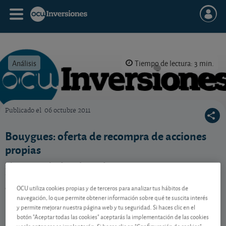
Análisis
Tiempo de lectura: 3 min.
Publicado el
06 octubre 2011
OCU Inversiones
Bouygues: oferta de recompra de acciones
propias
El grupo galo distribuye dinero entre sus accionistas a
través de una oferta de recompra de acciones propias.
¿Conviene aceptarla?
OCU utiliza cookies propias y de terceros para analizar tus hábitos de
navegación, lo que permite obtener información sobre qué te suscita interés
y permite mejorar nuestra página web y tu seguridad. Si haces clic en el
botón "Aceptar todas las cookies" aceptarás la implementación de las cookies
Contenido reservado a SOCIOS
y solo entonces se implantarán. Si haces clic en "Configuración de cookies"