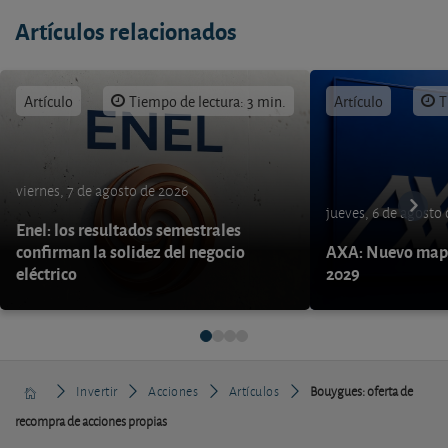
Artículos relacionados
Artículo
Tiempo de lectura: 3 min.
Artículo
T
viernes, 7 de agosto de 2026
jueves, 6 de agosto
Enel: los resultados semestrales
confirman la solidez del negocio
AXA: Nuevo mapa
eléctrico
2029
Invertir
Acciones
Artículos
Bouygues: oferta de
recompra de acciones propias