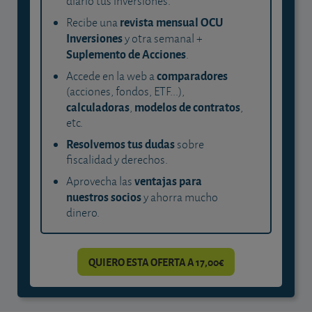
diario tus inversiones.
revista mensual OCU
Recibe una
Inversiones
y otra semanal +
Suplemento de Acciones
.
comparadores
Accede en la web a
(acciones, fondos, ETF...),
calculadoras
modelos de contratos
,
,
etc.
Resolvemos tus dudas
sobre
fiscalidad y derechos.
ventajas para
Aprovecha las
nuestros socios
y ahorra mucho
dinero.
QUIERO ESTA OFERTA A 17,00€