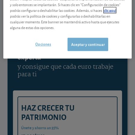
y solo entonces se implantarán. Si haces clic en "Configuración de cookies"
Ver detalladamente
podrás configurar o deshabilitar las cookies. Además, si haces
clic aquí
podrás ver la política de cookies y configurarlas o deshabilitarlas en
cualquier momento. Este banner se mantendrá activo hasta que ejecutes
alguna de estas dos opciones.
Contenido reservado a SOCIOS
Opciones
Aceptar y continuar
Gestiona tu dinero con visión
experta
y consigue que cada euro trabaje
para ti
HAZ CRECER TU
PATRIMONIO
Únete y ahorra un 35%