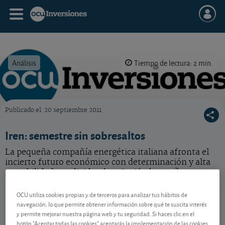
Análisis
Tiempo de lectura: 2 min.
Publicado el
20 septiembre 2011
OCU Inversiones
Iren: semestre sin sobresaltos
La pequeña compañía energética italiana afronta el
incierto futuro económico con determinación y alta
rentabilidad por dividendo. ¿Acción barata?
Iren
2,552 EUR
OCU utiliza cookies propias y de terceros para analizar tus hábitos de
navegación, lo que permite obtener información sobre qué te suscita interés
IT0003027817
y permite mejorar nuestra página web y tu seguridad. Si haces clic en el
-0,006 EUR (-0,23 %)
07/08/2026 Milán
botón "Aceptar todas las cookies" aceptarás la implementación de las cookies