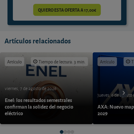
QUIERO ESTA OFERTA A 17,00€
Artículos relacionados
Artículo
Tiempo de lectura: 3 min.
Artículo
T
viernes, 7 de agosto de 2026
jueves, 6 de agosto
Enel: los resultados semestrales
confirman la solidez del negocio
AXA: Nuevo mapa
eléctrico
2029