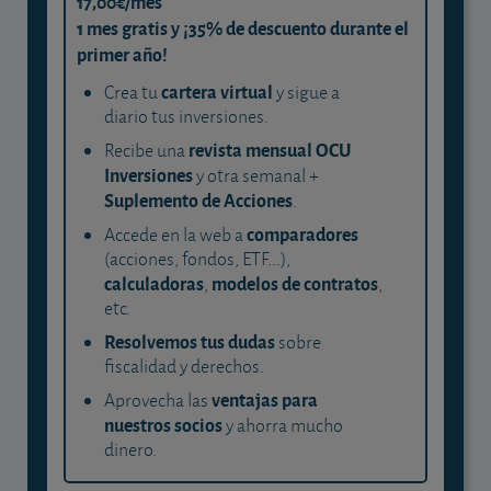
17,00€/mes
1 mes gratis y ¡35% de descuento durante el
primer año!
cartera virtual
Crea tu
y sigue a
diario tus inversiones.
revista mensual OCU
Recibe una
Inversiones
y otra semanal +
Suplemento de Acciones
.
comparadores
Accede en la web a
(acciones, fondos, ETF...),
calculadoras
modelos de contratos
,
,
etc.
Resolvemos tus dudas
sobre
fiscalidad y derechos.
ventajas para
Aprovecha las
nuestros socios
y ahorra mucho
dinero.