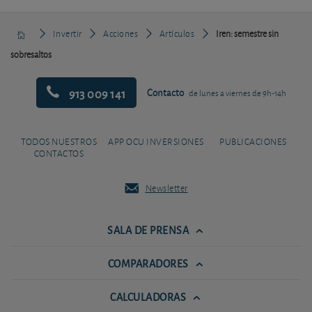
Invertir
Acciones
Artículos
Iren: semestre sin
sobresaltos
913 009 141
Contacto
de lunes a viernes de 9h-14h
TODOS NUESTROS
APP OCU INVERSIONES
PUBLICACIONES
CONTACTOS
Newsletter
SALA DE PRENSA
COMPARADORES
CALCULADORAS