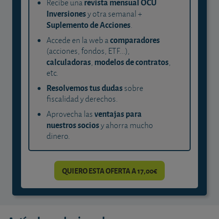
revista mensual OCU
Recibe una
Inversiones
y otra semanal +
Suplemento de Acciones
.
comparadores
Accede en la web a
(acciones, fondos, ETF...),
calculadoras
modelos de contratos
,
,
etc.
Resolvemos tus dudas
sobre
fiscalidad y derechos.
ventajas para
Aprovecha las
nuestros socios
y ahorra mucho
dinero.
QUIERO ESTA OFERTA A 17,00€