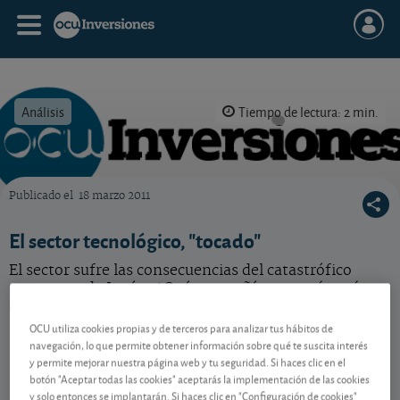
Análisis
Tiempo de lectura: 2 min.
Publicado el
18 marzo 2011
OCU Inversiones
El sector tecnológico, "tocado"
El sector sufre las consecuencias del catastrófico
terremoto de Japón. ¿Qué compañías se verán más
afectadas?
OCU utiliza cookies propias y de terceros para analizar tus hábitos de
navegación, lo que permite obtener información sobre qué te suscita interés
y permite mejorar nuestra página web y tu seguridad. Si haces clic en el
Contenido reservado a SOCIOS
botón "Aceptar todas las cookies" aceptarás la implementación de las cookies
y solo entonces se implantarán. Si haces clic en "Configuración de cookies"