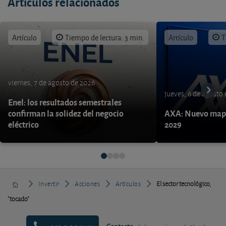
Artículos relacionados
Artículo
Tiempo de lectura: 3 min.
Artículo
T
viernes, 7 de agosto de 2026
jueves, 6 de agosto
Enel: los resultados semestrales
confirman la solidez del negocio
AXA: Nuevo mapa
eléctrico
2029
Invertir
Acciones
Artículos
El sector tecnológico,
"tocado"