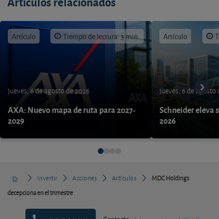
Artículos relacionados
Artículo
Tiempo de lectura: 3 min.
Artículo
T
jueves, 6 de agosto de 2026
jueves, 6 de agosto
AXA: Nuevo mapa de ruta para 2027-
Schneider eleva s
2029
2026
Invertir
Acciones
Artículos
MDC Holdings
decepciona en el trimestre