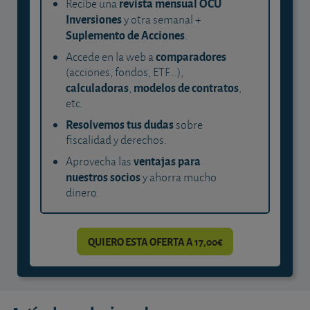
revista mensual OCU
Recibe una
Inversiones
y otra semanal +
Suplemento de Acciones
.
comparadores
Accede en la web a
(acciones, fondos, ETF...),
calculadoras
modelos de contratos
,
,
etc.
Resolvemos tus dudas
sobre
fiscalidad y derechos.
ventajas para
Aprovecha las
nuestros socios
y ahorra mucho
dinero.
QUIERO ESTA OFERTA A 17,00€