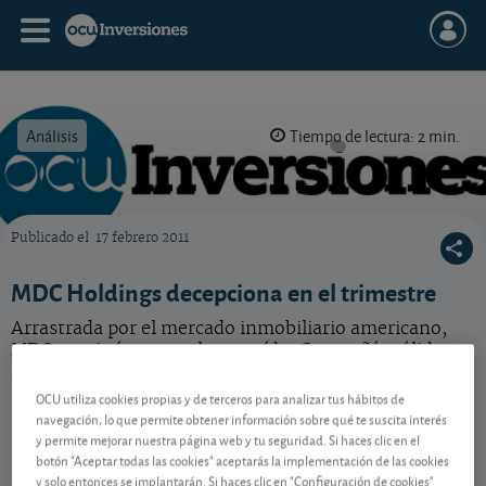
Análisis
Tiempo de lectura: 2 min.
Publicado el
17 febrero 2011
OCU Inversiones
MDC Holdings decepciona en el trimestre
Arrastrada por el mercado inmobiliario americano,
MDC continúa con su larga caída. Compañía sólida y
acción correcta. Mantenga.
OCU utiliza cookies propias y de terceros para analizar tus hábitos de
navegación, lo que permite obtener información sobre qué te suscita interés
y permite mejorar nuestra página web y tu seguridad. Si haces clic en el
Contenido reservado a SOCIOS
botón "Aceptar todas las cookies" aceptarás la implementación de las cookies
y solo entonces se implantarán. Si haces clic en "Configuración de cookies"