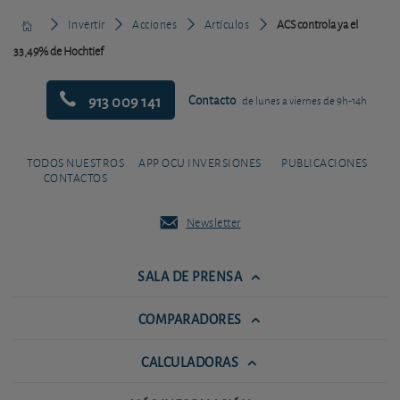
Invertir
Acciones
Artículos
ACS controla ya el
33,49% de Hochtief
913 009 141
Contacto
de lunes a viernes de 9h-14h
TODOS NUESTROS
APP OCU INVERSIONES
PUBLICACIONES
CONTACTOS
Newsletter
SALA DE PRENSA
COMPARADORES
CALCULADORAS