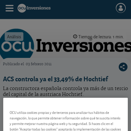
Análisis
Tiempo de lectura: 1 min.
Publicado el
03 febrero 2011
OCU Inversiones
ACS controla ya el 33,49% de Hochtief
La constructora española controla ya más de un tercio
del capital de la austriaca Hochtief.
ACS
109,30 EUR
-
OCU utiliza cookies propias y de terceros para analizar tus hábitos de
ES0167050915
navegación, lo que permite obtener información sobre qué te suscita interés
06/08/2026 Madrid
y permite mejorar nuestra página web y tu seguridad. Si haces clic en el
botón "Aceptar todas las cookies" aceptarás la implementación de las cookies