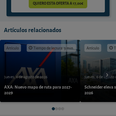
QUIERO ESTA OFERTA A 17,00€
Artículos relacionados
Artículo
Tiempo de lectura: 3 min.
Artículo
T
jueves, 6 de agosto de 2026
jueves, 6 de agosto
AXA: Nuevo mapa de ruta para 2027-
Schneider eleva s
2029
2026