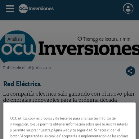
Análisis
Tiempo de lectura: 1 min.
Publicado el
18 junio 2010
OCU Inversiones
Red Eléctrica
La compañía eléctrica sale ganando con el nuevo plan
de energías renovables para la próxima década.
Redeia
15,46 EUR
OCU utiliza cookies propias y de terceros para analizar tus hábitos de
ES0173093024
navegación, lo que permite obtener información sobre qué te suscita interés
0,01 EUR (0,06 %)
07/08/2026 Madrid
y permite mejorar nuestra página web y tu seguridad. Si haces clic en el
botón "Aceptar todas las cookies" aceptarás la implementación de las cookies