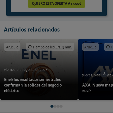
QUIERO ESTA OFERTA A 17,00€
Artículos relacionados
Artículo
Tiempo de lectura: 3 min.
Artículo
T
viernes, 7 de agosto de 2026
jueves, 6 de agosto
Enel: los resultados semestrales
confirman la solidez del negocio
AXA: Nuevo mapa
eléctrico
2029