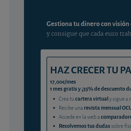
Gestiona tu dinero con visión
y consigue que cada euro trab
HAZ CRECER TU P
17,00€/mes
1 mes gratis y ¡35% de descuento d
cartera virtual
Crea tu
y sigue a 
revista mensual OC
Recibe una
comparador
Accede en la web a
Resolvemos tus dudas
sobre fis