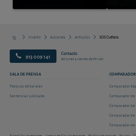
Invertir
Acciones
Artículos
SOS Cuétara
Contacto
913 009 141
de lunes a viernes de 9h-14h
SALA DE PRENSA
COMPARADOR
Posturas editoriales
Comparador depó
Sentencias judiciales
Comparador de 
Comparador de 
Comparador de 
Comparador de 
© 2026 Ocu Inversiones
Acerca de Ocu Inversiones
Política de cookies
Privacy
C