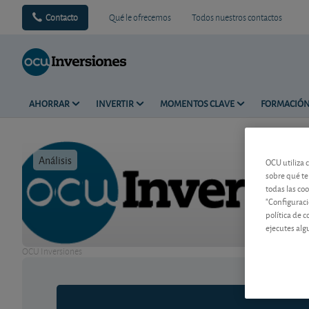
Contacto
Qué le ofrecemos
Todos nuestros contactos
AHORRAR
INVERTIR
MOMENTOS CLAVE
FORMACIÓ
Análisis
Tiempo de 
OCU utiliza 
sobre qué te
todas las co
"Configuraci
política de 
ejecutes alg
OCU Inversiones