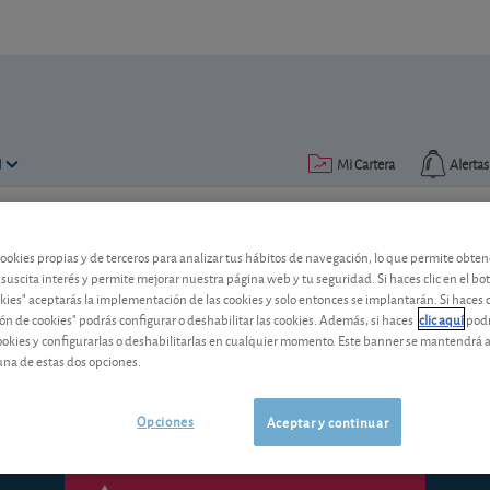
N
Mi Cartera
Alertas
Publicado el
27 julio 2007
lectura: 2 min.
cookies propias y de terceros para analizar tus hábitos de navegación, lo que permite obte
 suscita interés y permite mejorar nuestra página web y tu seguridad. Si haces clic en el bo
SOS Cuétara
okies" aceptarás la implementación de las cookies y solo entonces se implantarán. Si haces c
ón de cookies" podrás configurar o deshabilitar las cookies. Además, si haces
clic aquí
podr
Las prácticas comerciales irregulares m
cookies y configurarlas o deshabilitarlas en cualquier momento. Este banner se mantendrá 
cuya cotización resulta claramente exce
una de estas dos opciones.
Opciones
Aceptar y continuar