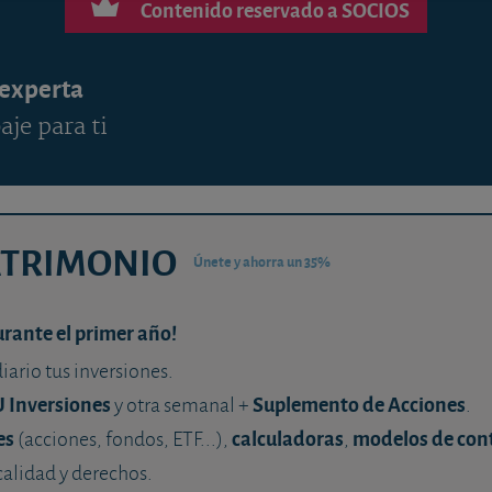
Contenido reservado a SOCIOS
 experta
aje para ti
ATRIMONIO
Únete y ahorra un 35%
urante el primer año!
diario tus inversiones.
U Inversiones
Suplemento de Acciones
y otra semanal +
.
es
calculadoras
modelos de con
(acciones, fondos, ETF...),
,
calidad y derechos.