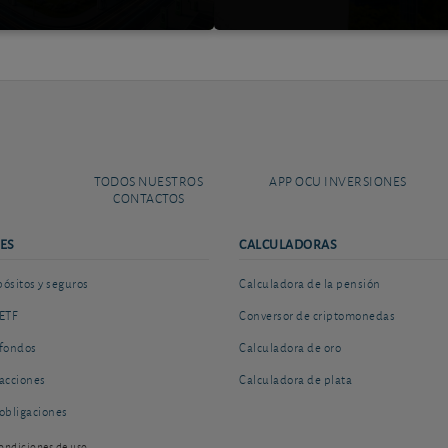
TODOS NUESTROS
APP OCU INVERSIONES
CONTACTOS
ES
CALCULADORAS
sitos y seguros
Calculadora de la pensión
ETF
Conversor de criptomonedas
fondos
Calculadora de oro
acciones
Calculadora de plata
obligaciones
ondiciones de uso