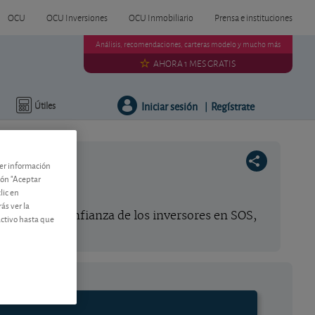
OCU
OCU Inversiones
OCU Inmobiliario
Prensa e instituciones
Análisis, recomendaciones, carteras modelo y mucho más
AHORA 1 MES GRATIS
Iniciar sesión
Regístrate
Útiles
|
ner información
tón "Aceptar
lic en
ás ver la
ermarán la confianza de los inversores en SOS,
activo hasta que
siva.