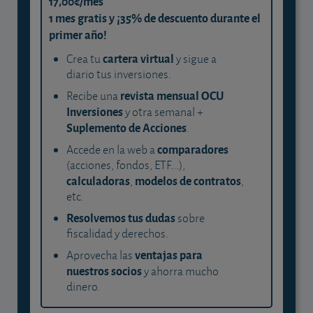
17,00€/mes
1 mes gratis y ¡35% de descuento durante el
primer año!
cartera virtual
Crea tu
y sigue a
diario tus inversiones.
revista mensual OCU
Recibe una
Inversiones
y otra semanal +
Suplemento de Acciones
.
comparadores
Accede en la web a
(acciones, fondos, ETF...),
calculadoras
modelos de contratos
,
,
etc.
Resolvemos tus dudas
sobre
fiscalidad y derechos.
ventajas para
Aprovecha las
nuestros socios
y ahorra mucho
dinero.