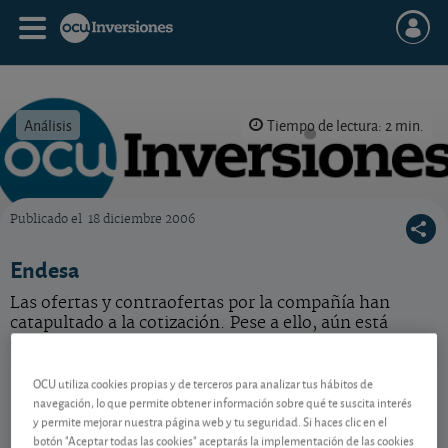
Análisis
Tiempo de lectura: 2 min.
Publicado el
18 diciembre 2006
OCU Inversiones
Endesa
Las ofertas y contraofertas por la compañía han
catapultado a la cotización. Pese a ello, aún está
correctamente valorada.
Endesa
42,24 EUR
OCU utiliza cookies propias y de terceros para analizar tus hábitos de
navegación, lo que permite obtener información sobre qué te suscita interés
ES0130670112
y permite mejorar nuestra página web y tu seguridad. Si haces clic en el
-0,23 EUR (-0,54 %)
07/08/2026 Madrid
botón "Aceptar todas las cookies" aceptarás la implementación de las cookies