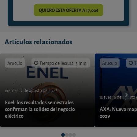
QUIERO ESTA OFERTA A 17,00€
Artículos relacionados
Artículo
Tiempo de lectura: 3 min.
Artículo
T
viernes, 7 de agosto de 2026
jueves, 6 de agosto
Enel: los resultados semestrales
confirman la solidez del negocio
AXA: Nuevo mapa
eléctrico
2029