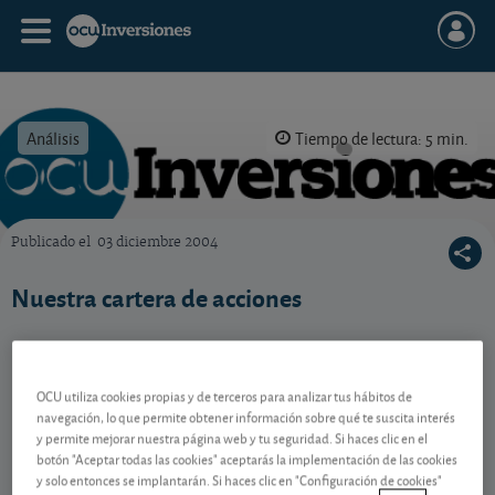
Análisis
Tiempo de lectura: 5 min.
Publicado el
03 diciembre 2004
OCU Inversiones
Nuestra cartera de acciones
Contenido reservado a SOCIOS
OCU utiliza cookies propias y de terceros para analizar tus hábitos de
navegación, lo que permite obtener información sobre qué te suscita interés
y permite mejorar nuestra página web y tu seguridad. Si haces clic en el
Gestiona tu dinero con visión
botón "Aceptar todas las cookies" aceptarás la implementación de las cookies
y solo entonces se implantarán. Si haces clic en "Configuración de cookies"
experta