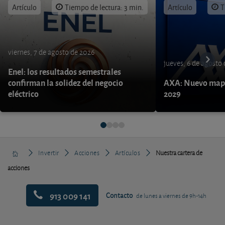
Artículo
Tiempo de lectura: 3 min.
Artículo
T
viernes, 7 de agosto de 2026
jueves, 6 de agosto
Enel: los resultados semestrales
confirman la solidez del negocio
AXA: Nuevo mapa
eléctrico
2029
Invertir
Acciones
Artículos
Nuestra cartera de
acciones
913 009 141
Contacto
de lunes a viernes de 9h-14h