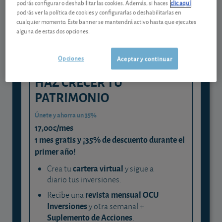
podrás configurar o deshabilitar las cookies. Además, si haces
clic aquí
podrás ver la política de cookies y configurarlas o deshabilitarlas en
y consigue que cada euro trabaje
cualquier momento. Este banner se mantendrá activo hasta que ejecutes
para ti
alguna de estas dos opciones.
Opciones
Aceptar y continuar
HAZ CRECER TU
PATRIMONIO
Únete y ahorra un 35%
17,00€/mes
1 mes gratis y ¡35% de descuento durante el
primer año!
cartera virtual
Crea tu
y sigue a
diario tus inversiones.
revista mensual OCU
Recibe una
Inversiones
y otra semanal +
Suplemento de Acciones
.